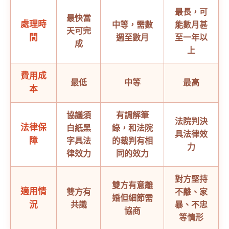
最長，可
最快當
處理時
中等，需數
能數月甚
天可完
間
週至數月
至一年以
成
上
費用成
最低
中等
最高
本
協議須
有調解筆
法院判決
法律保
白紙黑
錄，和法院
具法律效
障
字具法
的裁判有相
力
律效力
同的效力
對方堅持
雙方有意離
適用情
雙方有
不離、家
婚但細節需
況
共識
暴、不忠
協商
等情形