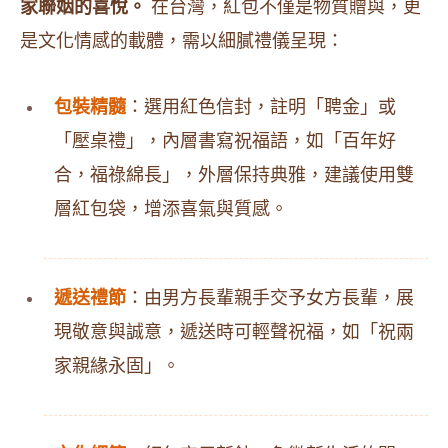
家聯姻的喜悅。
在台灣，紅包不僅是物質贈與，更
是文化情感的載體，需以細膩禮儀呈現：
包裝精髓
：選用紅色信封，註明「聘金」或
「壓桌禮」，內層書寫祝福語，如「百年好
合，福祿綿長」，外層保持典雅，建議使用雙
層紅包袋，增添喜氣與質感。
遞送禮節
：由男方長輩親手交予女方長輩，展
現敬意與誠意，遞送時可輕聲祝福，如「祝兩
家親緣永固」。