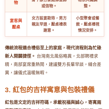
物
或信物。
整。
女方設宴款待，男方
小型聚會或餐
宴客與
親友早退，壓桌禮表
敘，壓桌禮視
壓桌
謝意。
情況安排。
傳統流程適合禮俗至上的家庭，現代流程則為忙碌
新人開闢捷徑。
台灣南北風俗略異，北部聘禮求
精，南部宴席重熱鬧，建議雙方長輩早談，縫合差
異，讓儀式溫暖無暇。
3. 紅包的吉祥寓意與包裝禮儀
紅包是文定的吉祥符碼，承載祝福與誠心，寄寓兩