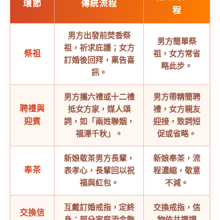
環節
傳統流程
程
男方出發前焚香祭
男方簡單祭
祖，祈求庇護；女方
祭祖
祖，女方常省
訂婚後回拜，稟告喜
略此步。
訊。
男方攜六禮或十二禮
男方帶精簡聘
聘禮與
抵女方家，媒人頌
禮，女方親友
迎賓
詞，如「兩姓聯姻，
迎接，致詞短
福澤千秋」。
促或省略。
新娘敬茶男方長輩，
新娘奉茶，流
奉茶
表孝心，長輩回以祝
程濃縮，敬意
福與紅包。
不減。
互戴訂婚戒指，定終
交換戒指，信
交換信
身；部分家庭添金飾
物依共識調