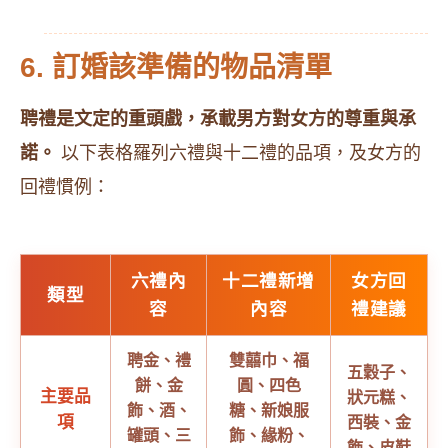
6. 訂婚該準備的物品清單
聘禮是文定的重頭戲，承載男方對女方的尊重與承
諾。
以下表格羅列六禮與十二禮的品項，及女方的
回禮慣例：
六禮內
十二禮新增
女方回
類型
容
內容
禮建議
聘金、禮
雙囍巾、福
五穀子、
餅、金
圓、四色
主要品
狀元糕、
飾、酒、
糖、新娘服
項
西裝、金
罐頭、三
飾、緣粉、
飾、皮鞋