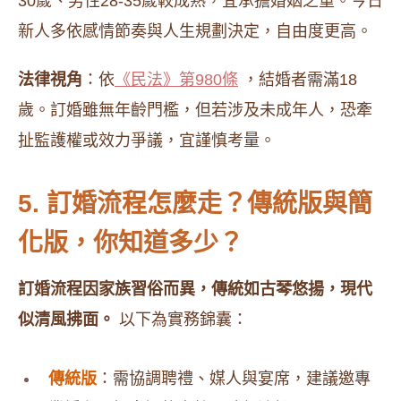
30歲、男性28-35歲較成熟，宜承擔婚姻之重。今日
新人多依感情節奏與人生規劃決定，自由度更高。
法律視角
：依
《民法》第980條
，結婚者需滿18
歲。訂婚雖無年齡門檻，但若涉及未成年人，恐牽
扯監護權或效力爭議，宜謹慎考量。
5. 訂婚流程怎麼走？傳統版與簡
化版，你知道多少？
訂婚流程因家族習俗而異，傳統如古琴悠揚，現代
似清風拂面。
以下為實務錦囊：
傳統版
：需協調聘禮、媒人與宴席，建議邀專