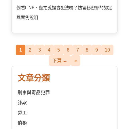
偷看LINE、翻拍蒐證會犯法嗎？妨害秘密罪的認定
與案例說明
1
2
3
4
5
6
7
8
9
10
下頁 →
»
文章分類
刑事與毒品犯罪
詐欺
勞工
債務