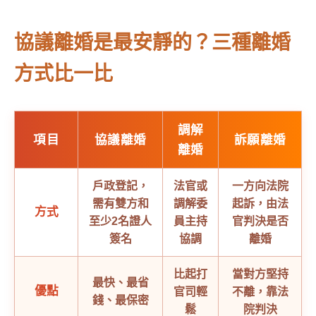
協議離婚是最安靜的？三種離婚
方式比一比
調解
項目
協議離婚
訴願離婚
離婚
戶政登記，
法官或
一方向法院
需有雙方和
調解委
起訴，由法
方式
至少2名證人
員主持
官判決是否
簽名
協調
離婚
比起打
當對方堅持
最快、最省
優點
官司輕
不離，靠法
錢、最保密
鬆
院判決