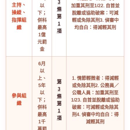
3
主持、
以
加重其刑至1/2
2. 自首並
條
操縱、
下；
脫離或協助破案：可減
第
指揮組
併科
輕或免除其刑
3. 偵審中
1
織
最高
均自白：得減輕其刑
項
1億
元罰
金
6月
以
上、
1. 情節輕微者：得減輕
第
5年
或免除其刑
2. 公務員／
3
以
公職人員：加重其刑至
參與組
條
下；
1/2
3. 自首並脫離或協助
織
第
併科
破案：可減輕或免除其
1
最高
刑
4. 偵審中均自白：得
項
1千
減輕其刑
萬罰