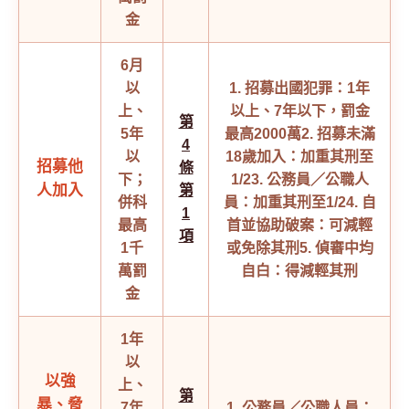
金
6月
以
1. 招募出國犯罪：1年
上、
以上、7年以下，罰金
第
5年
最高2000萬
2. 招募未滿
4
以
18歲加入：加重其刑至
招募他
條
下；
1/2
3. 公務員／公職人
人加入
第
併科
員：加重其刑至1/2
4. 自
1
最高
首並協助破案：可減輕
項
1千
或免除其刑
5. 偵審中均
萬罰
自白：得減輕其刑
金
1年
以
以強
上、
第
暴、脅
7年
1. 公務員／公職人員：