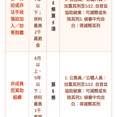
4
迫或非
以
加重其刑至1/2
2. 自首並
條
法手段
下；
協助破案：可減輕或免
第
強迫加
併科
除其刑
3. 偵審中均自
4
入／妨
最高
白：得減輕其刑
項
2千
害脫離
萬罰
金
6月
以
上、
5年
1. 公務員／公職人員：
非成員
以
第
加重其刑至1/2
2. 自首並
而資助
下；
6
協助破案：可減輕或免
組織
併科
條
除其刑
3. 偵審中均自
最高
白：得減輕其刑
1千