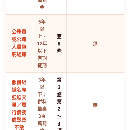
萬罰
金
5年
以
公務員
上、
第
或公職
12年
9
無
人員包
以下
條
庇組織
有期
徒刑
3年
第
假借組
以
3
織名義
下；
條
強迫交
併科
第
易／履
無
最高
2
行債務
3百
～
或聚眾
萬罰
4
不散