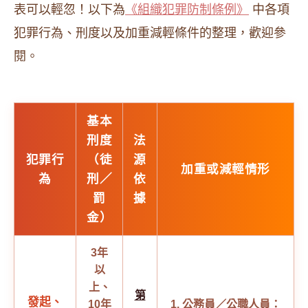
表可以輕忽！以下為
《組織犯罪防制條例》
中各項
犯罪行為、刑度以及加重減輕條件的整理，歡迎參
閱。
基本
刑度
法
犯罪行
（徒
源
加重或減輕情形
為
刑／
依
罰
據
金）
3年
以
上、
第
發起、
10年
1. 公務員／公職人員：