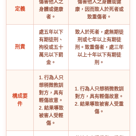
傷害他人之
傷害他人之身體或健
定義
身體或健康
康，因而致人於死者或
者。
致重傷者。
處五年以下
致人於死者，處無期徒
有期徒刑、
刑或七年以上有期徒
刑責
拘役或五十
刑。致重傷者，處三年
萬元以下罰
以上十年以下有期徒
金。
刑。
1. 行為人只
想稍微教訓
1. 行為人只想稍微教訓
對方，具有
構成要
對方，具有輕傷故意。
輕傷故意。
件
2. 結果導致被害人受重
2. 結果導致
傷。
被害人受輕
傷。