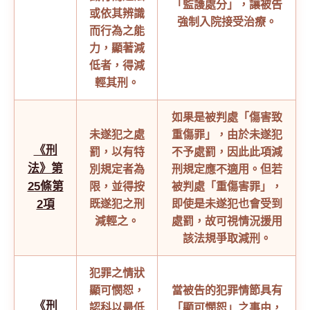
「監護處分」，讓被告
或依其辨識
強制入院接受治療。
而行為之能
力，顯著減
低者，得減
輕其刑。
如果是被判處「傷害致
未遂犯之處
重傷罪」，由於未遂犯
《刑
罰，以有特
不予處罰，因此此項減
法》第
別規定者為
刑規定應不適用。但若
25條第
限，並得按
被判處「重傷害罪」，
2項
既遂犯之刑
即使是未遂犯也會受到
減輕之。
處罰，故可視情況援用
該法規爭取減刑。
犯罪之情狀
顯可憫恕，
當被告的犯罪情節具有
《刑
認科以最低
「顯可憫恕」之事由，