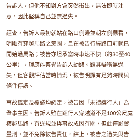
告訴人，但他不知對方會突然衝出，無法即時注
意，因此堅稱自己並無過失。
經查，告訴人最初就站在路口側邊並朝左側觀看，
明顯有穿越馬路之意圖，且在被告行經路口前就已
開始過馬路；被告亦坦承當時車速不快（約30至40
公里），理應能察覺告訴人動態。雖其辯稱無過
失，但客觀評估當時情況，被告明顯有足夠時間與
條件停讓。
事故鑑定及覆議均認定，被告因「未禮讓行人」為
肇事主因。告訴人雖在距行人穿越道不足100公尺處
橫越馬路，有違規並與事故成因有關，但此僅影響
量刑，並不免除被告責任。綜上，被告之過失與告