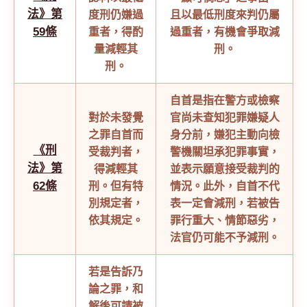
法》第
度刑仍嫌過
且以最低刑度來判仍屬
59條
重者，得酌
過重者，有機會爭取減
量減輕其
刑。
刑。
自首是指在警方或檢察
對於未發覺
官尚未查知犯罪嫌疑人
之罪自首而
身分前，嫌犯主動向檢
《刑
受裁判者，
警機關坦承犯罪事實，
法》第
得減輕其
並表示願意接受裁判的
62條
刑。但有特
情況。此外，自首不代
別規定者，
表一定會減刑，若被告
依其規定。
罪行重大、情節惡劣，
法官仍可能不予減刑。
若是告訴乃
論之罪，和
解後可請被