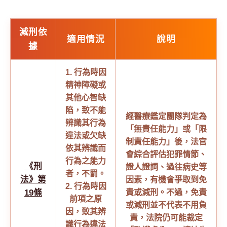
減刑依
適用情況
說明
據
1. 行為時因
精神障礙或
其他心智缺
陷，致不能
經醫療鑑定團隊判定為
辨識其行為
「無責任能力」或「限
違法或欠缺
制責任能力」後，法官
依其辨識而
會綜合評估犯罪情節、
行為之能力
《刑
證人證詞、過往病史等
者，不罰。
法》第
因素，有機會爭取到免
2. 行為時因
19條
責或減刑。不過，免責
前項之原
或減刑並不代表不用負
因，致其辨
責，法院仍可能裁定
識行為違法