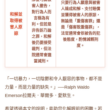
只要行為人願意與被害
害人撤告，
人達成和解、支付賠償
對行為人而
和解並
並獲得被害人的原諒，
言極為有
取得被
無論是「重傷害罪」還
利。但若是
害人原
是「傷害致重傷罪」，
非告訴乃論
諒
法官通常會依被告的犯
之罪，和解
後態度，酌情減輕刑
後仍要接受
度。
裁判，但法
院通常會適
當減刑。
「一切暴力，一切陰鬱和令人厭惡的事物，都不是
力量，而是力量的缺失。」──Ralph Waldo
Emerson拉爾夫．華爾多．愛默生。
希望透過本文的說明，能助您化解眼前的困難。若