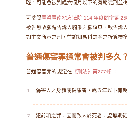
輕，可能會被判處六個月以下的有期徒刑並
可參照
臺灣臺南地方法院 114 年度簡字第 25
被告無故腳踹告訴人騎乘之腳踏車，致告訴
如主文所示之刑，並諭知易科罰金之折算標
普通傷害罪通常會被判多久
普通傷害罪的規定在
《刑法》第277條
：
傷害人之身體或健康者，處五年以下有
犯前項之罪，因而致人於死者，處無期