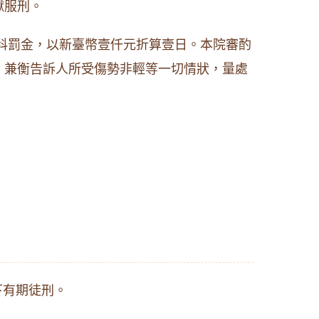
獄服刑。
科罰金，以新臺幣壹仟元折算壹日。本院審酌
，兼衡告訴人所受傷勢非輕等一切情狀，量處
下有期徒刑。