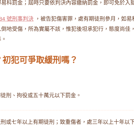
得易科罰金；屆時只要依判決內容繳納罰金，即可免於入
84 號刑事判決
，被告犯傷害罪，處有期徒刑參月，如易
人倒地受傷，所為實屬不該，惟犯後坦承犯行，態度尚佳
準。
？初犯可爭取緩刑嗎？
期徒刑、拘役或五十萬元以下罰金。
徒刑或七年以上有期徒刑；致重傷者，處三年以上十年以