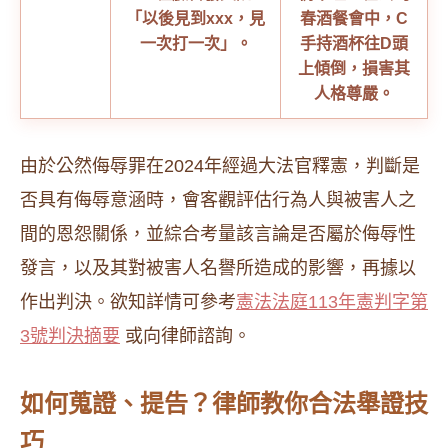
「以後見到xxx，見
春酒餐會中，C
一次打一次」。
手持酒杯往D頭
上傾倒，損害其
人格尊嚴。
由於公然侮辱罪在2024年經過大法官釋憲，判斷是
否具有侮辱意涵時，會客觀評估行為人與被害人之
間的恩怨關係，並綜合考量該言論是否屬於侮辱性
發言，以及其對被害人名譽所造成的影響，再據以
作出判決。欲知詳情可參考
憲法法庭113年憲判字第
3號判決摘要
或向律師諮詢。
如何蒐證、提告？律師教你合法舉證技
巧