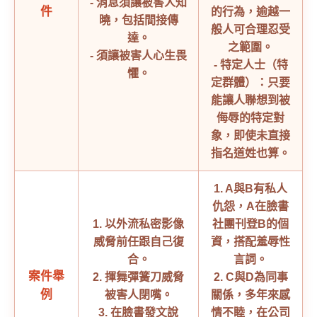
- 消息須讓被害人知
件
的行為，逾越一
曉，包括間接傳
般人可合理忍受
達。
之範圍。
- 須讓被害人心生畏
- 特定人士（特
懼。
定群體）：只要
能讓人聯想到被
侮辱的特定對
象，即使未直接
指名道姓也算。
1. A與B有私人
仇怨，A在臉書
1. 以外流私密影像
社團刊登B的個
威脅前任跟自己復
資，搭配羞辱性
合。
言詞。
案件舉
2. 揮舞彈簧刀威脅
2. C與D為同事
例
被害人閉嘴。
關係，多年來感
3. 在臉書發文說
情不睦，在公司