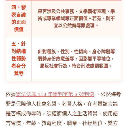
四、發
是否涉及公共事務、文學藝術表現、學
表言論
術或專業領域等正面價值。若有，則不
的正面
宜以公然侮辱罪處理。
價值
五、針
對結構
針對種族、性別、性傾向、身心障礙等
性弱勢
弱勢身份故意羞辱，因影響平等地位，
者身分
屬反社會行為，符合刑法處罰範圍。
羞辱
依據
憲法法庭 113 年憲判字第 3 號判決
，公然侮辱
罪是保障他人社會名譽、名譽人格，在考量該言論
是否構成侮辱時，須權衡個人之生活背景、使用語
言習慣、年齡、教育程度、職業、社經地位、雙方