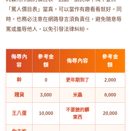
「罵人價目表」當真，可以當作有趣看看就好。同
時，也務必注意在網路發言須負責任，避免隨意辱
罵或羞辱他人，以免引發法律糾紛。
侮辱內
參考金
參考金
侮辱內容
容
額
額
幹
0
更年期到了
2,000
賤貨
3,000
米蟲
6,000
不要臉的髒
王八蛋
10,000
20,000
東西