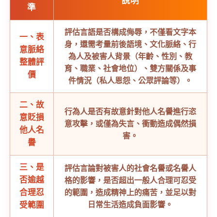
說明
準
評估言語是否構成侮辱，不僅看文字本
一、表
身，還需考量前後語境、文化脈絡、行
意脈絡
為人及被害人背景（年齡、性別、教
整體評
育、職業、社會地位）、雙方關係及事
價
件情況（私人恩怨、公眾評論等）。
二、故
行為人是否有
故意
針對他人名譽進行恣
意貶損
意攻擊，或僅為失言、衝動造成偶然損
他人名
害。
譽
三、是
評估言論對被害人的社會名譽或名譽人
否逾越
格的影響，是否超出一般人合理可忍受
合理忍
的範圍，造成精神上的痛苦，並足以對
受範圍
日常生活造成負面影響。