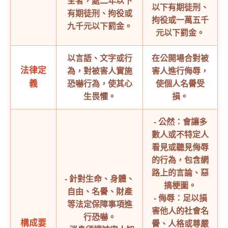
全者，處二年以下
以下有期徒刑、
有期徒刑、拘役或
拘役或一萬五千
九千元以下罰金。
元以下罰金。
以言語、文字或行
在公開場合對被
法律定
為，對被害人實施
害人進行侮辱，
義
恐嚇行為，使其心
使個人名譽受
生畏懼。
損。
- 公然：會讓多
數人或不特定人
看見或聽見侮辱
的行為，包含網
路上的言論、惡
- 針對生命、身體、
搞梗圖。
自由、名譽、財產
- 侮辱：足以損
等法定保障事項進
害他人的社會名
行恐嚇。
構成要
譽、人格或尊嚴