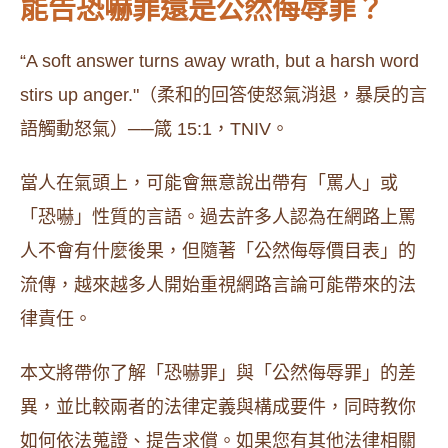
能告恐嚇罪還是公然侮辱罪？
“A soft answer turns away wrath, but a harsh word
stirs up anger."（柔和的回答使怒氣消退，暴戾的言
語觸動怒氣）──箴 15:1，TNIV。
當人在氣頭上，可能會無意說出帶有「罵人」或
「恐嚇」性質的言語。過去許多人認為在網路上罵
人不會有什麼後果，但隨著「公然侮辱價目表」的
流傳，越來越多人開始重視網路言論可能帶來的法
律責任。
本文將帶你了解「恐嚇罪」與「公然侮辱罪」的差
異，並比較兩者的法律定義與構成要件，同時教你
如何依法蒐證、提告求償。如果您有其他法律相關