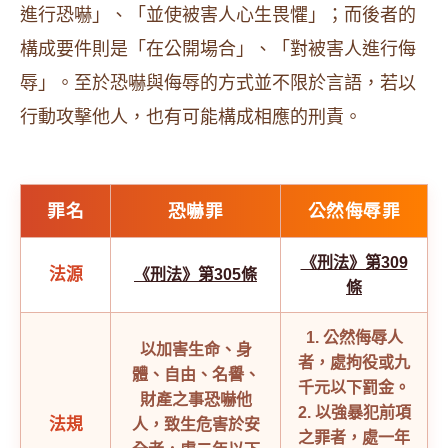
進行恐嚇」、「並使被害人心生畏懼」；而後者的
構成要件則是「在公開場合」、「對被害人進行侮
辱」。至於恐嚇與侮辱的方式並不限於言語，若以
行動攻擊他人，也有可能構成相應的刑責。
罪名
恐嚇罪
公然侮辱罪
《刑法》第309
法源
《刑法》第305條
條
1. 公然侮辱人
以加害生命、身
者，處拘役或九
體、自由、名譽、
千元以下罰金。
財產之事恐嚇他
2. 以強暴犯前項
法規
人，致生危害於安
之罪者，處一年