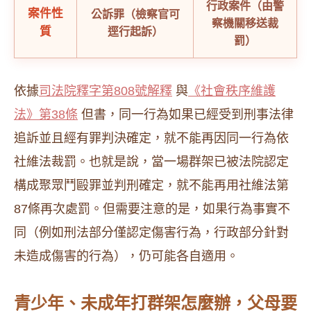
行政案件（由警
案件性
公訴罪（檢察官可
察機關移送裁
質
逕行起訴）
罰）
依據
司法院釋字第808號解釋
與
《社會秩序維護
法》第38條
但書，同一行為如果已經受到刑事法律
追訴並且經有罪判決確定，就不能再因同一行為依
社維法裁罰。也就是說，當一場群架已被法院認定
構成聚眾鬥毆罪並判刑確定，就不能再用社維法第
87條再次處罰。但需要注意的是，如果行為事實不
同（例如刑法部分僅認定傷害行為，行政部分針對
未造成傷害的行為），仍可能各自適用。
青少年、未成年打群架怎麼辦，父母要