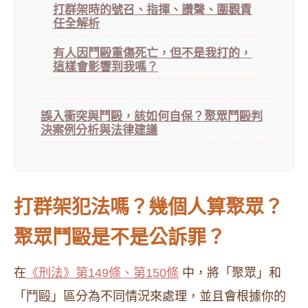
打群架時的號召、指揮、讚聲、圍觀責
任全解析
有人因鬥毆重傷死亡，但不是我打的，
這樣會影響到我嗎？
誤入衝突與鬥毆，該如何自保？聚眾鬥毆判
決案例分析與法律建議
打群架犯法嗎？幾個人算聚眾？
聚眾鬥毆是不是公訴罪？
在
《刑法》第149條、第150條
中，將「聚眾」和
「鬥毆」區分為不同情況來處理，並且會根據你的