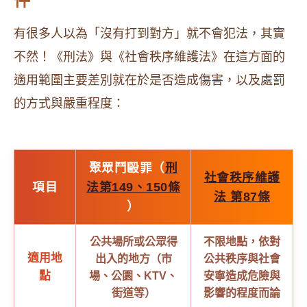
件
有很多人以為「沒有打到對方」就不會犯法，其實
不然！《刑法》與《社會秩序維護法》在這方面的
適用範圍主要差別就在於是否造成傷害，以及處罰
的方式與嚴重程度：
聚眾鬥毆罪（
刑
社會秩序維護
項目
法第149、150條
法 第87條
）
公共場所或公眾得
不限地點，依對
適用地
出入的地方（市
公共秩序與社會
點
場、公園、KTV、
安寧造成危險與
街道等）
影響的程度而論