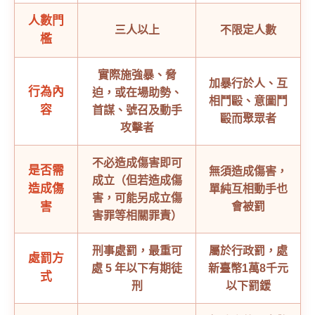
人數門
三人以上
不限定人數
檻
實際施強暴、脅
加暴行於人、互
行為內
迫，或在場助勢、
相鬥毆、意圖鬥
容
首謀、號召及動手
毆而聚眾者
攻擊者
不必造成傷害即可
是否需
無須造成傷害，
成立（但若造成傷
造成傷
單純互相動手也
害，可能另成立傷
害
會被罰
害罪等相關罪責）
刑事處罰，最重可
屬於行政罰，處
處罰方
處 5 年以下有期徒
新臺幣1萬8千元
式
刑
以下罰鍰