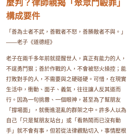
麼判？律師親揭「聚眾鬥毆罪」
構成要件
「善為士者不武，善戰者不怒，善勝敵者不與。」
——老子《道德經》
老子在兩千多年前就提醒世人，真正有能力的人，
不逞勇鬥狠；善於作戰的人，不會被怒火操控；能
打敗對手的人，不需要與之硬碰硬。可惜，在現實
生活中，衝動、面子、義氣，往往讓人反其道而
行。因為一句挑釁、一個眼神，甚至為了幫朋友
「撐場面」，就衝進混亂的群架之中。許多人以為
自己「只是幫朋友站台」或「看熱鬧而已沒有動
手」就不會有事，但若從法律觀點切入，事情壓根