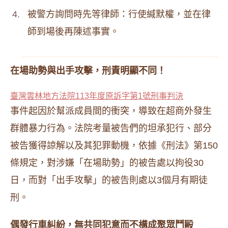
被警方詢問時先等律師：行使緘默權，並在律
師到場後再陳述事實。
在場助勢與出手攻擊，刑責明顯不同！
臺灣雲林地方法院113年度原訴字第1號刑事判決
事件起因於幫派成員間的衝突，導致在超商外發生
群體暴力行為。法院考量被告們的坦承犯行、部分
被告獲得諒解以及其犯罪動機，依據《刑法》第150
條規定，對涉嫌「在場助勢」的被告處以拘役30
日，而對「出手攻擊」的被告則處以3個月有期徒
刑。
偶發行車糾紛，無共同犯意而不構成聚眾鬥毆