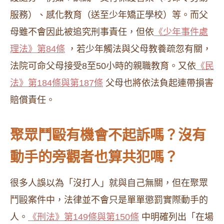
服務）、感化教育（送至少年矯正學校）等。而父
母雖不會因此被追究刑事責任，但依
《少年事件處
理法》第84條
，若少年觸法與父母教養疏忽有關，
法院可命父母接受8至50小時的親職教育。又依
《民
法》第184條與第187條
父母也將依法負起連帶損害
賠償責任。
聚眾鬥毆有機會不起訴嗎？沒有
動手的旁觀者也算共犯嗎？
很多人誤以為「沒打人」就與自己無關，但在聚眾
鬥毆案件中，法律並不會只是單單懲罰實際動手的
人。
《刑法》第149條與第150條
中明確列出「在場