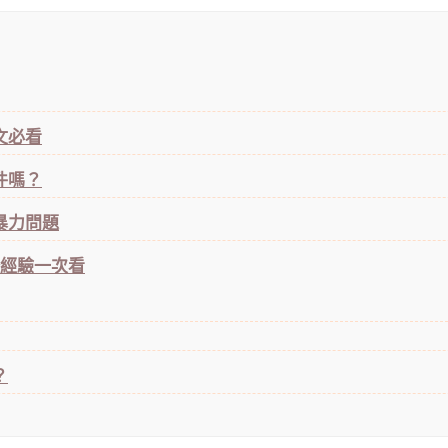
文必看
件嗎？
暴力問題
務經驗一次看
？