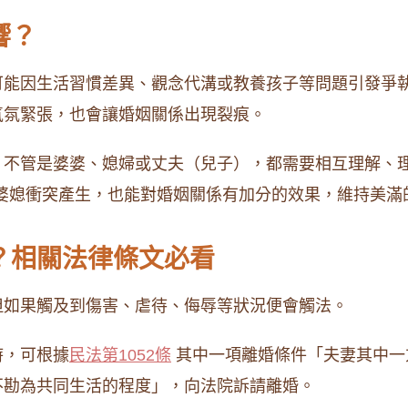
響？
可能因生活習慣差異、觀念代溝或教養孩子等問題引發爭
氣氛緊張，也會讓婚姻關係出現裂痕。
，不管是婆婆、媳婦或丈夫（兒子），都需要相互理解、理
婆媳衝突產生，也能對婚姻關係有加分的效果，維持美滿
嗎？相關法律條文必看
但如果觸及到傷害、虐待、侮辱等狀況便會觸法。
時，可根據
民法第1052條
其中一項離婚條件「夫妻其中一
不勘為共同生活的程度」，向法院訴請離婚。