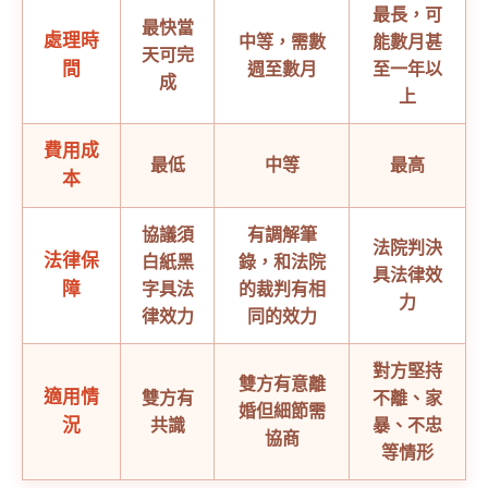
最長，可
最快當
處理時
中等，需數
能數月甚
天可完
間
週至數月
至一年以
成
上
費用成
最低
中等
最高
本
協議須
有調解筆
法院判決
法律保
白紙黑
錄，和法院
具法律效
障
字具法
的裁判有相
力
律效力
同的效力
對方堅持
雙方有意離
適用情
雙方有
不離、家
婚但細節需
況
共識
暴、不忠
協商
等情形