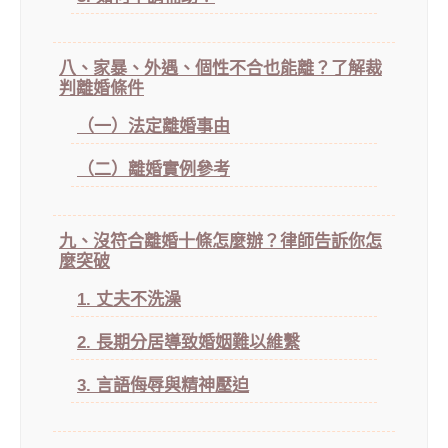
八、家暴、外遇、個性不合也能離？了解裁
判離婚條件
（一）法定離婚事由
（二）離婚實例參考
九、沒符合離婚十條怎麼辦？律師告訴你怎
麼突破
1. 丈夫不洗澡
2. 長期分居導致婚姻難以維繫
3. 言語侮辱與精神壓迫