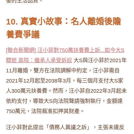
後的生活品質。
10. 真實小故事：名人離婚後贍
養費爭議
[聯合新聞網] 汪小菲對750萬扶養費上訴...如今大S
驟逝 高院：繼承人承受訴訟
大S與汪小菲於2021年
11月離婚，雙方在法院調解中約定，汪小菲需自
2021年12月起至2038年3月，每三個月支付大S家
人300萬元扶養費。然而，汪小菲自2022年3月起未
依約支付，導致大S向法院聲請強制執行，金額達
750萬元，法院裁准扣押其財產。
汪小菲對此提出「債務人異議之訴」，主張未違反