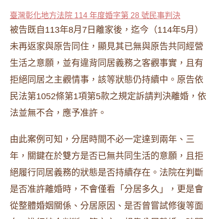
臺灣彰化地方法院 114 年度婚字第 28 號民事判決
被告既自113年8月7日離家後，迄今（114年5月）
未再返家與原告同住，顯見其已無與原告共同經營
生活之意願，並有違背同居義務之客觀事實，且有
拒絕同居之主觀情事，該等狀態仍持續中。原告依
民法第1052條第1項第5款之規定訴請判決離婚，依
法並無不合，應予准許。
由此案例可知，分居時間不必一定達到兩年、三
年，關鍵在於雙方是否已無共同生活的意願，且拒
絕履行同居義務的狀態是否持續存在。法院在判斷
是否准許離婚時，不會僅看「分居多久」，更是會
從整體婚姻關係、分居原因、是否曾嘗試修復等面