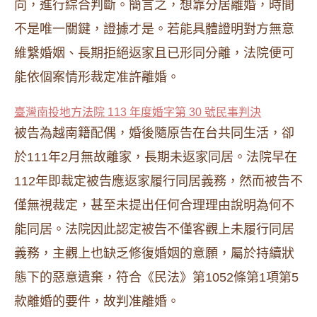
向，進行綜合判斷。簡言之，想靠分居離婚，時間
不是唯一關鍵，證據才是。若能具體證明對方無意
維繫婚姻、長期拒絕返家且已形同分離，法院便可
能依個案情形裁定准許離婚。
臺灣南投地方法院 113 年度婚字第 30 號民事判決
被告為越南籍配偶，婚後隨原告在台共同生活，卻
於111年2月無故離家，長期未返家同居。法院早在
112年即裁定被告應返家履行同居義務，然而被告不
僅無視裁定，甚至未提出任何合理理由說明為何不
能同居。法院因此認定被告不僅客觀上未履行同居
義務，主觀上也缺乏修復婚姻的意願，屬於持續狀
態下的惡意遺棄，符合《民法》第1052條第1項第5
款離婚的要件，故判准離婚。