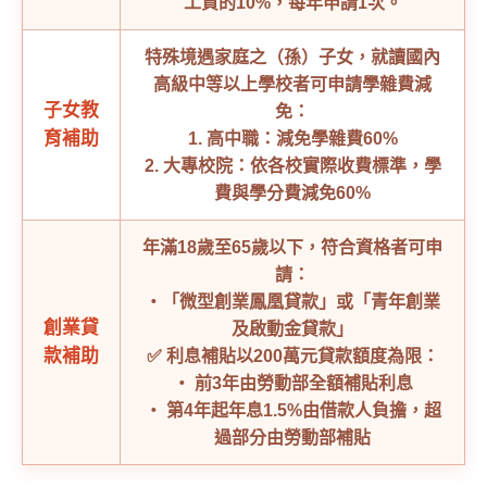
工資的10%，每年申請1次。
特殊境遇家庭之（孫）子女，就讀國內
高級中等以上學校者可申請學雜費減
子女教
免：
育補助
1. 高中職：減免學雜費60%
2. 大專校院：依各校實際收費標準，學
費與學分費減免60%
年滿18歲至65歲以下，符合資格者可申
請：
‧「微型創業鳳凰貸款」或「青年創業
創業貸
及啟動金貸款」
款補助
✅ 利息補貼以200萬元貸款額度為限：
‧ 前3年由勞動部全額補貼利息
‧ 第4年起年息1.5%由借款人負擔，超
過部分由勞動部補貼