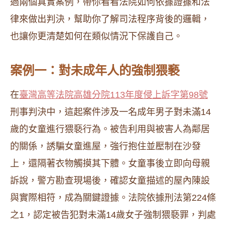
過兩個真實案例，帶你看看法院如何依據證據和法
律來做出判決，幫助你了解司法程序背後的邏輯，
也讓你更清楚如何在類似情況下保護自己。
案例一：對未成年人的強制猥褻
在
臺灣高等法院高雄分院113年度侵上訴字第98號
刑事判決中，這起案件涉及一名成年男子對未滿14
歲的女童進行猥褻行為。被告利用與被害人為鄰居
的關係，誘騙女童進屋，強行抱住並壓制在沙發
上，還隔著衣物觸摸其下體。女童事後立即向母親
訴說，警方勘查現場後，確認女童描述的屋內陳設
與實際相符，成為關鍵證據。法院依據刑法第224條
之1，認定被告犯對未滿14歲女子強制猥褻罪，判處