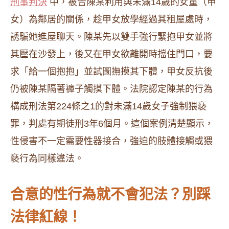
刑事判決
中，被告陳某利用與未滿14歲的女童（甲
女）為鄰居的關係，趁甲女放學經過其租屋處時，
誘騙她進屋聊天。陳某先以雙手強行緊抱甲女並將
其壓在沙發上，後又在甲女欲離開時擋住門口，要
求「給一個抱抱」並試圖撫摸其下體，甲女反抗後
仍被陳某隔著褲子觸摸下體。法院認定陳某的行為
構成刑法第224條之1的對未滿14歲女子強制猥褻
罪，判處有期徒刑3年6個月。這個案例清楚顯示，
性侵害不一定需要性器接合，強迫的肢體接觸或猥
褻行為同樣違法。
合意的性行為就不會犯法？別踩
法律紅線！