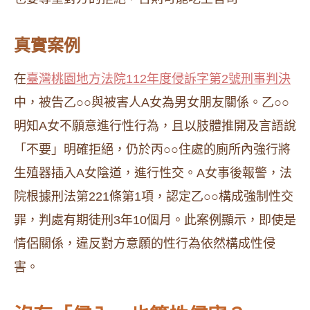
真實案例
在
臺灣桃園地方法院112年度侵訴字第2號刑事判決
中，被告乙○○與被害人A女為男女朋友關係。乙○○
明知A女不願意進行性行為，且以肢體推開及言語說
「不要」明確拒絕，仍於丙○○住處的廁所內強行將
生殖器插入A女陰道，進行性交。A女事後報警，法
院根據刑法第221條第1項，認定乙○○構成強制性交
罪，判處有期徒刑3年10個月。此案例顯示，即使是
情侶關係，違反對方意願的性行為依然構成性侵
害。