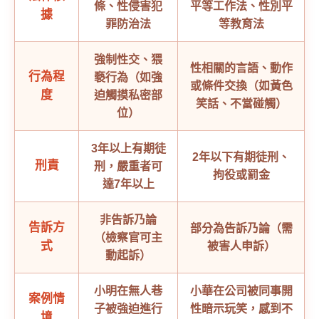
條、性侵害犯
平等工作法、性別平
據
罪防治法
等教育法
強制性交、猥
性相關的言語、動作
行為程
褻行為（如強
或條件交換（如黃色
度
迫觸摸私密部
笑話、不當碰觸）
位）
3年以上有期徒
2年以下有期徒刑、
刑責
刑，嚴重者可
拘役或罰金
達7年以上
非告訴乃論
告訴方
部分為告訴乃論（需
（檢察官可主
式
被害人申訴）
動起訴）
小明在無人巷
小華在公司被同事開
案例情
子被強迫進行
性暗示玩笑，感到不
境