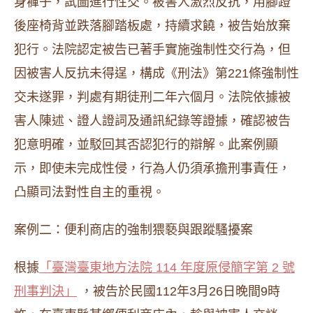
身褲子，試圖進行性交。被害人激烈反抗，用腳蹬
後座椅背並跌落腳踏板處，持續求饒，被告始放棄
犯行。法院認定被告已著手實施強制性交行為，但
因被害人反抗未得逞，構成《刑法》第221條強制性
交未遂罪，判處有期徒刑二年六個月。法院依據被
害人陳述、證人證詞及通訊紀錄等證據，確認被告
犯意明確，並駁回其否認犯行的辯解。此案例顯
示，即使未完成性侵，行為人仍須承擔刑事責任，
凸顯司法對性自主的重視。
案例二：便利商店的強制猥褻與跟蹤騷擾案
根據
「臺灣臺東地方法院 114 年度原侵簡字第 2 號
刑事判決」
，被告於民國112年3月26日晚間9時