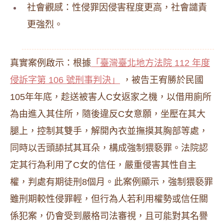
社會觀感：性侵罪因侵害程度更高，社會譴責
更強烈。
真實案例啟示：根據
「臺灣臺北地方法院 112 年度
侵訴字第 106 號刑事判決」
，被告王宥勝於民國
105年年底，趁送被害人C女返家之機，以借用廁所
為由進入其住所，隨後違反C女意願，坐壓在其大
腿上，控制其雙手，解開內衣並撫摸其胸部等處，
同時以舌頭舔拭其耳朵，構成強制猥褻罪。法院認
定其行為利用了C女的信任，嚴重侵害其性自主
權，判處有期徒刑8個月。此案例顯示，強制猥褻罪
雖刑期較性侵罪輕，但行為人若利用權勢或信任關
係犯案，仍會受到嚴格司法審視，且可能對其名譽