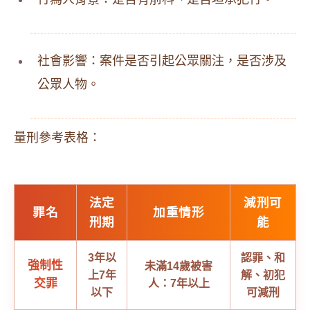
社會影響：案件是否引起公眾關注，是否涉及
公眾人物。
量刑參考表格：
法定
減刑可
罪名
加重情形
刑期
能
3年以
認罪、和
強制性
未滿14歲被害
上7年
解、初犯
交罪
人：7年以上
以下
可減刑