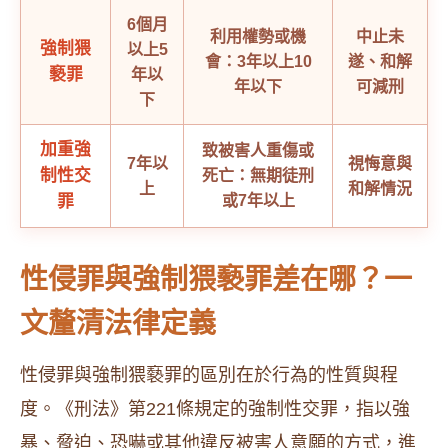
6個月
利用權勢或機
中止未
強制猥
以上5
會：3年以上10
遂、和解
褻罪
年以
年以下
可減刑
下
加重強
致被害人重傷或
7年以
視悔意與
制性交
死亡：無期徒刑
上
和解情況
罪
或7年以上
性侵罪與強制猥褻罪差在哪？一
文釐清法律定義
性侵罪與強制猥褻罪的區別在於行為的性質與程
度。《刑法》第221條規定的強制性交罪，指以強
暴、脅迫、恐嚇或其他違反被害人意願的方式，進