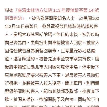
根據
「臺灣士林地方法院 113 年度侵訴字第 14 號
刑事判決」
，被告為演藝圈知名人士，於民國100
年2月15日前某日，參與電視節目錄製時結識被害
人，當場索取其電話號碼。節目結束後，被告以時
間已晚為由，主動提出開車載被害人回家。被害人
因信任被告身為演藝圈前輩，且考量錄影地點偏
遠，遂答應邀約。被告先駕車至夜市購買宵夜，隨
後將車輛駛往臺北市大同區河堤停車場，停車後下
車至副駕駛座要求被害人下車，違反被害人意願強
行擁抱，並將被害人拉入後座，關上車門，利用體
型優勢壓制被害人，親吻其臉部及胸部、撫摸其下
體，扯開其襯衫，欲解開胸罩及內褲，同時脫下自