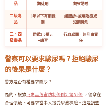
品
期徒刑
觀察勒戒
二級毒
3年以下有期徒
緩起訴+戒癮治療或
品
刑
短期徒刑
三、四
罰鍰1-5萬元
行政處罰，無刑事責
級毒品
+講習
任
警察可以要求驗尿嗎？拒絕驗尿
的後果是什麼？
警方是否有權要求驗尿？
是的，根據
《毒品危害防制條例》第31條
，警察在
合理懷疑下可要求當事人接受尿液檢驗。這是調查