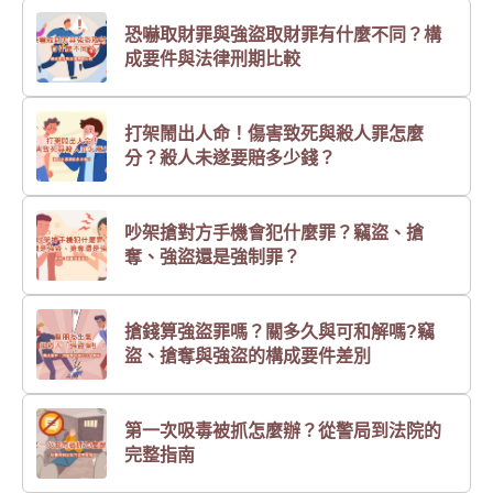
恐嚇取財罪與強盜取財罪有什麼不同？構
成要件與法律刑期比較
打架鬧出人命！傷害致死與殺人罪怎麼
分？殺人未遂要賠多少錢？
吵架搶對方手機會犯什麼罪？竊盜、搶
奪、強盜還是強制罪？
搶錢算強盜罪嗎？關多久與可和解嗎?竊
盜、搶奪與強盜的構成要件差別
第一次吸毒被抓怎麼辦？從警局到法院的
完整指南