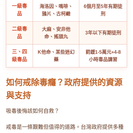
一級毒
海洛因、嗎啡、
6個月至5年有期徒
品
鴉片、古柯鹼
刑
二級毒
大麻、安非他
3年以下有期徒刑
品
命、搖頭丸
三、四
K他命、某些迷幻
罰鍰1-5萬元+4-8
級毒品
藥
小時毒品講習
如何戒除毒癮？政府提供的資源
與支持
吸毒後悔該如何自救？
戒毒是一條艱難但值得的道路。台灣政府提供多種