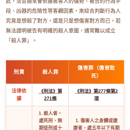
此，法官通常會依據被害人的傷勢、被告的行為手
段、凶器的危險性等客觀因素，來綜合判斷行為人
究竟是想殺了對方，還是只是想傷害對方而已。若
無法證明被告有明確的殺人意圖，通常難以成立
「殺人罪」。
傷害罪（傷害致
刑責
殺人罪
死）
法律依
《刑法》第
《刑法》第277條第2
據
271條
項
1. 殺人者，
處死刑、無
1. 傷害人之身體或健
期徒刑或十
康者，處五年以下有期