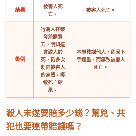
被害人死
結果
被害人死亡。
亡。
行為人在案
發前購買
刀，明知這
會致人於
本想教訓他人，卻因下
舉例
死，仍多次
手過重，而導致被害人
刺向被害人
死亡。
的身體，導
致死亡結
果。
殺人未遂要賠多少錢？幫兇、共
犯也要連帶賠錢嗎？