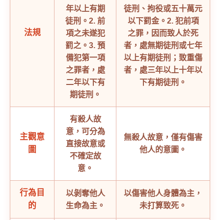
年以上有期
徒刑、拘役或五十萬元
徒刑。
2. 前
以下罰金。
2. 犯前項
法規
項之未遂犯
之罪，因而
致人於死
罰之。
3. 預
者，處無期徒刑或七年
備犯第一項
以上有期徒刑；致重傷
之罪者，處
者，處三年以上十年以
二年以下有
下有期徒刑。
期徒刑。
有殺人故
意，可分為
主觀意
無殺人故意，僅有傷害
直接故意或
圖
他人的意圖。
不確定故
意。
行為目
以剝奪他人
以傷害他人身體為主，
的
生命為主。
未打算致死。