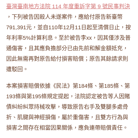
臺灣臺南地方法院 114 年度重訴字第 9 號民事判決
，下列被告因殺人未遂案件，應給付原告新臺幣
791,391元，並自110年12月11日起至清償日止，按
年利率5%計算利息。至於被告李xx，因其僅涉及普
通傷害，且其應負擔部分已由先前和解金額抵充，
因此無需再對原告給付損害賠償；原告其餘請求則
遭駁回。
本案損害賠償依據《民法》第184條、第185條、第
193條與第195條規定提起，法院認定被告等人因賭
債糾紛糾眾持械攻擊，導致原告右手及雙腿多處骨
折、肌腱與神經損傷，屬於重傷害，且雙方行為與
損害之間存在相當因果關係，應負連帶賠償責任。