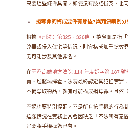
只要這些條件具備，即使沒有肢體衝突，也
搶奪罪的構成要件有那些?與判決案例分
根據
《刑法》第325、326條
，搶奪罪是指「
兇器或侵入住宅等情況，則會構成加重搶奪
仍可能涉及其他罪名。
在
臺灣高雄地方法院 114 年度訴字第 187 
賣、進賭場揮霍。法院最終認定其犯搶奪罪
不備奪取物品，就有可能構成搶奪罪。且依《
不過也要特別提醒，不是所有搶手機的行為
這類情況在實務上常會因缺乏「不法所有意
是要將手機據為己有。