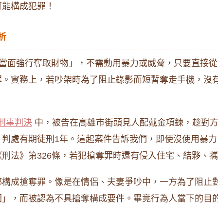
可能構成犯罪！
析
當面強行奪取財物」，不需動用暴力或威脅，只要直接從
罪。實務上，若吵架時為了阻止錄影而短暫奪走手機，沒
號刑事判決
中，被告在高雄市街頭見人配戴金項鍊，趁對方
，判處有期徒刑1年。這起案件告訴我們，即使沒使用暴
刑法》第326條，若犯搶奪罪時還有侵入住宅、結夥、
都構成搶奪罪。像是在情侶、夫妻爭吵中，一方為了阻止
圖」，而被認為不具搶奪構成要件。畢竟行為人當下的目