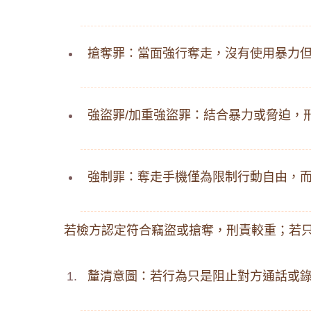
搶奪罪：當面強行奪走，沒有使用暴力
強盜罪/加重強盜罪：結合暴力或脅迫，
強制罪：奪走手機僅為限制行動自由，
若檢方認定符合竊盜或搶奪，刑責較重；若只
釐清意圖：若行為只是阻止對方通話或