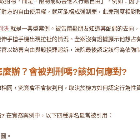
奪取財物，而是「限制或妨害他人行動自由」，例如：因
了對方的自由使用權，就可能構成強制罪，此罪刑度相對
判決
就是一典型案例。被告懷疑朋友知道其配偶的去向，
邊伸手搶手機出現拉扯的情況。全案沒有證據顯示他想占
官以妨害自由與毀損罪起訴，法院最後認定該行為依強制
麼辦？會被判刑嗎?該如何應對?
律相同，究竟會不會被判刑，取決於檢方如何認定行為性
?
在實務案例中，以下四種罪名最常被引用：
意圖。