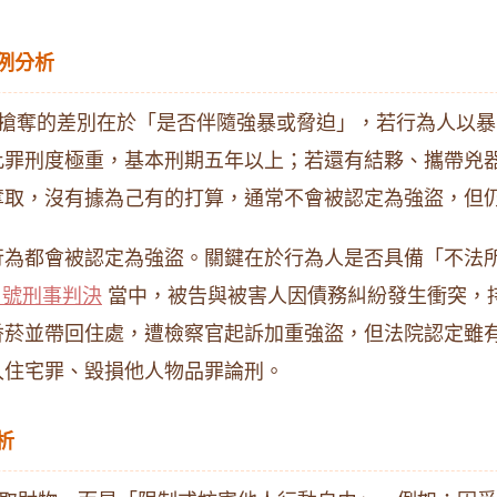
例分析
搶奪的差別在於「是否伴隨強暴或脅迫」，若行為人以暴
此罪刑度極重，基本刑期五年以上；若還有結夥、攜帶兇
奪取，沒有據為己有的打算，通常不會被認定為強盜，但
行為都會被認定為強盜。關鍵在於行為人是否具備「不法
6 號刑事判決
當中，被告與被害人因債務糾紛發生衝突，
香菸並帶回住處，遭檢察官起訴加重強盜，但法院認定雖
入住宅罪、毀損他人物品罪論刑。
析