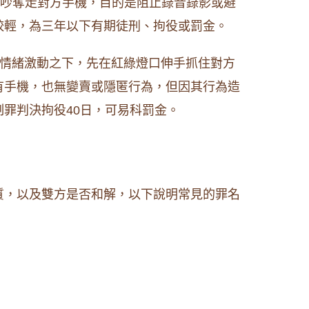
爭吵奪走對方手機，目的是阻止錄音錄影或避
較輕，為三年以下有期徒刑、拘役或罰金。
情緒激動之下，先在紅綠燈口伸手抓住對方
有手機，也無變賣或隱匿行為，但因其行為造
罪判決拘役40日，可易科罰金。
質，以及雙方是否和解，以下說明常見的罪名