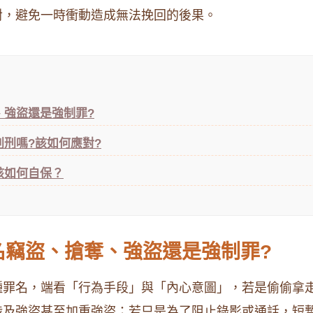
對，避免一時衝動造成無法挽回的後果。
、強盜還是強制罪?
刑嗎?該如何應對?
該如何自保？
名竊盜、搶奪、強盜還是強制罪?
種罪名，端看「行為手段」與「內心意圖」，若是偷偷拿
涉及強盜甚至加重強盜；若只是為了阻止錄影或通話，短