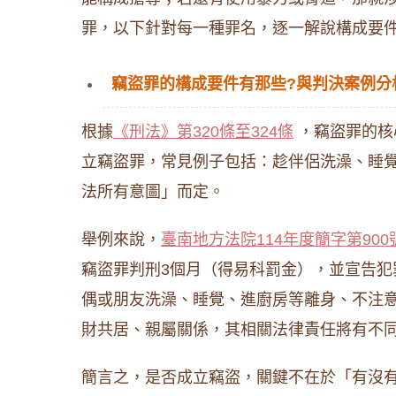
罪，以下針對每一種罪名，逐一解說構成要
竊盜罪的構成要件有那些?與判決案例分
根據
《刑法》第320條至324條
，竊盜罪的核
立竊盜罪，常見例子包括：趁伴侶洗澡、睡
法所有意圖」而定。
舉例來說，
臺南地方法院114年度簡字第900
竊盜罪判刑3個月（得易科罰金），並宣告
偶或朋友洗澡、睡覺、進廚房等離身、不注
財共居、親屬關係，其相關法律責任將有不
簡言之，是否成立竊盜，關鍵不在於「有沒