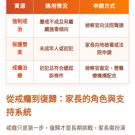
資源
適用情況
申請方式
強制戒
屢戒不成且有繼
檢察官向法院聲請
治
續施毒傾向
保護管
家長向地檢署或法
未成年人或初犯
束
院申請
戒癮治
初犯且符合緩起
檢察官裁定，需醫
療
訴條件
療機構配合
從戒癮到復歸：家長的角色與支
持系統
戒癮只是第一步，復歸才是長期挑戰。家長需扮演