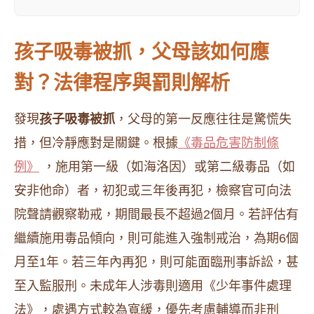
孩子吸毒被抓，父母該如何應
對？法律程序與罰則解析
發現
孩子吸毒被抓
，父母的第一反應往往是驚慌失
措，但冷靜應對是關鍵。根據
《毒品危害防制條
例》
，施用第一級（如海洛因）或第二級毒品（如
安非他命）者，初犯或三年後再犯，檢察官可向法
院聲請觀察勒戒，期間最長不超過2個月。若評估有
繼續施用毒品傾向，則可能進入強制戒治，為期6個
月至1年。若三年內再犯，則可能面臨刑事訴訟，甚
至入監服刑。未成年人涉毒則適用《少年事件處理
法》，處遇方式較為寬緩，優先考慮輔導而非刑