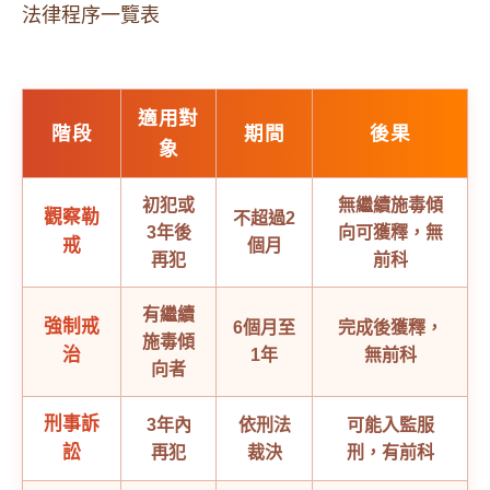
法律程序一覽表
適用對
階段
期間
後果
象
初犯或
無繼續施毒傾
觀察勒
不超過2
3年後
向可獲釋，無
戒
個月
再犯
前科
有繼續
強制戒
6個月至
完成後獲釋，
施毒傾
治
1年
無前科
向者
刑事訴
3年內
依刑法
可能入監服
訟
再犯
裁決
刑，有前科