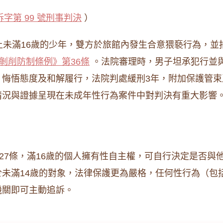
訴字第 99 號刑事判決
）
上未滿16歲的少年，雙方於旅館內發生合意猥褻行為，
剝削防制條例》第36條
。法院審理時，男子坦承犯行並
、悔悟態度及和解履行，法院判處緩刑3年，附加保護管
情況與證據呈現在未成年性行為案件中對判決有重大影響
27條，滿16歲的個人擁有性自主權，可自行決定是否與
未滿14歲的對象，法律保護更為嚴格，任何性行為（包
機關即可主動追訴。