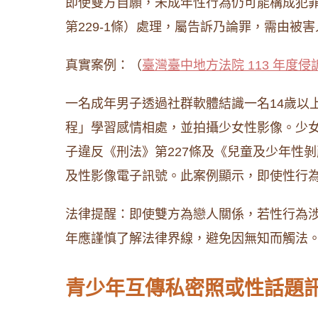
即使雙方自願，未成年性行為仍可能構成犯罪
第229-1條）處理，屬告訴乃論罪，需由
真實案例：（
臺灣臺中地方法院 113 年度侵
一名成年男子透過社群軟體結識一名14歲以
程」學習感情相處，並拍攝少女性影像。少
子違反《刑法》第227條及《兒童及少年性
及性影像電子訊號。此案例顯示，即使性行
法律提醒：即使雙方為戀人關係，若性行為涉
年應謹慎了解法律界線，避免因無知而觸法
青少年互傳私密照或性話題