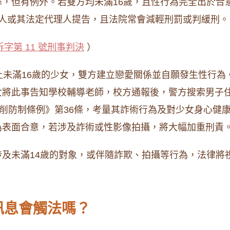
，但有例外。若雙方均未滿16歲，且性行為完全出於合
被害人或其法定代理人提告，且法院常會減輕刑罰或判緩刑。
訴字第 11 號刑事判決
）
上未滿16歲的少女，雙方建立戀愛關係並自願發生性行
女將此事告知學校輔導老師，校方通報後，警方搜索男子
剝削防制條例》第36條，考量其詐術行為及對少女身心健
為表面合意，若涉及詐術或性影像拍攝，將大幅加重刑責
及未滿14歲的對象，或伴隨詐欺、拍攝等行為，法律將
。
訊息會觸法嗎？