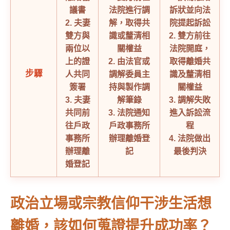
議書
法院進行調
訴狀並向法
2. 夫妻
解，取得共
院提起訴訟
雙方與
識或釐清相
2. 雙方前往
兩位以
關權益
法院開庭，
上的證
2. 由法官或
取得離婚共
步驟
人共同
調解委員主
識及釐清相
簽署
持與製作調
關權益
3. 夫妻
解筆錄
3. 調解失敗
共同前
3. 法院通知
進入訴訟流
往戶政
戶政事務所
程
事務所
辦理離婚登
4. 法院做出
辦理離
記
最後判決
婚登記
政治立場或宗教信仰干涉生活想
離婚，該如何蒐證提升成功率？