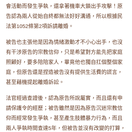
會活動而發生爭執，還拿著機車大鎖出手攻擊！原
告認為兩人從始自終都無法好好溝通，所以根據民
法第1052條第2項訴請離婚。
被告也主張他是因為情緒激動才不小心出手，也沒
有干涉原告的宗教信仰，只是希望對方能先把家庭
照顧好，要多陪陪家人，畢竟他也獨自扛個整個家
庭，但原告還是捏造被告沒有提供生活費的謊言，
甚至藉機提起離婚訴訟。
法官經過查證後，認為原告所說屬實，而且還有申
請保護令的經歷；被告雖然是因為原告沉迷宗教信
仰而經常發生爭執，甚至產生肢體暴力行為，而且
兩人爭執時間查達5年，但被告並沒有改變的打算，