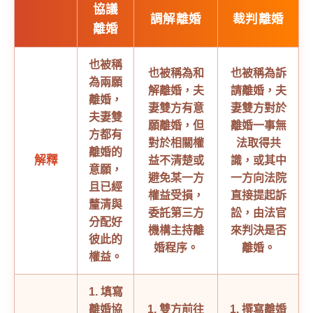
協議
調解離婚
裁判離婚
離婚
也被稱
也被稱為和
也被稱為訴
為兩願
解離婚，夫
請離婚，夫
離婚，
妻雙方有意
妻雙方對於
夫妻雙
願離婚，但
離婚一事無
方都有
對於相關權
法取得共
離婚的
解釋
益不清楚或
識，或其中
意願，
避免某一方
一方向法院
且已經
權益受損，
直接提起訴
釐清與
委託第三方
訟，由法官
分配好
機構主持離
來判決是否
彼此的
婚程序。
離婚。
權益。
1. 填寫
離婚協
1. 雙方前往
1. 撰寫離婚