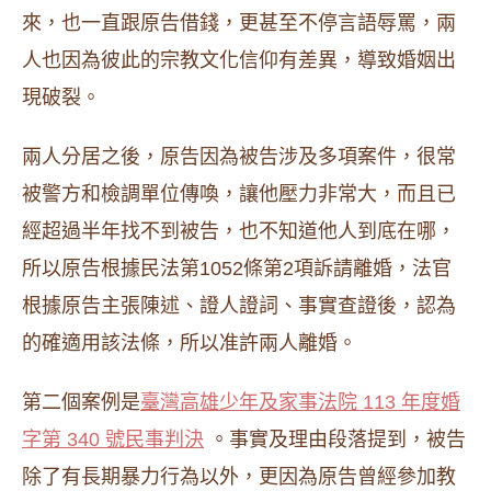
來，也一直跟原告借錢，更甚至不停言語辱罵，兩
人也因為彼此的宗教文化信仰有差異，導致婚姻出
現破裂。
兩人分居之後，原告因為被告涉及多項案件，很常
被警方和檢調單位傳喚，讓他壓力非常大，而且已
經超過半年找不到被告，也不知道他人到底在哪，
所以原告根據民法第1052條第2項訴請離婚，法官
根據原告主張陳述、證人證詞、事實查證後，認為
的確適用該法條，所以准許兩人離婚。
第二個案例是
臺灣高雄少年及家事法院 113 年度婚
字第 340 號民事判決
。事實及理由段落提到，被告
除了有長期暴力行為以外，更因為原告曾經參加教