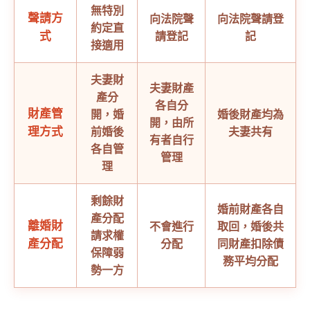
無特別
聲請方
向法院聲
向法院聲請登
約定直
式
請登記
記
接適用
夫妻財
夫妻財產
產分
各自分
財產管
開，婚
婚後財產均為
開，由所
理方式
前婚後
夫妻共有
有者自行
各自管
管理
理
剩餘財
婚前財產各自
產分配
離婚財
不會進行
取回，婚後共
請求權
產分配
分配
同財產扣除債
保障弱
務平均分配
勢一方