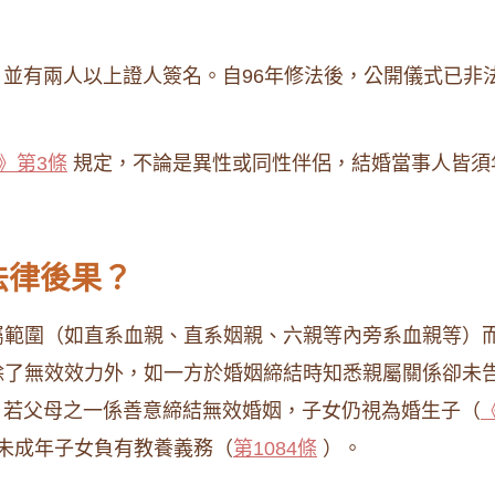
並有兩人以上證人簽名。自96年修法後，公開儀式已非
》第3條
規定，不論是異性或同性伴侶，結婚當事人皆須
法律後果？
屬範圍（如直系血親、直系姻親、六親等內旁系血親等）
除了無效效力外，如一方於婚姻締結時知悉親屬關係卻未
若父母之一係善意締結無效婚姻，子女仍視為婚生子（
未成年子女負有教養義務（
第1084條
）。