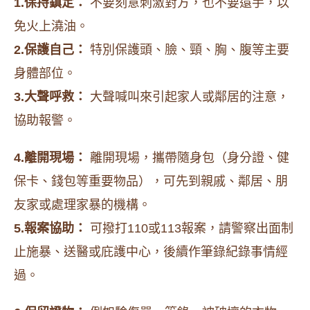
1.保持鎮定：
不要刻意刺激對方，也不要還手，以
免火上澆油。
2.保護自己：
特別保護頭、臉、頸、胸、腹等主要
身體部位。
3.大聲呼救：
大聲喊叫來引起家人或鄰居的注意，
協助報警。
4.離開現場：
離開現場，攜帶隨身包（身分證、健
保卡、錢包等重要物品），可先到親戚、鄰居、朋
友家或處理家暴的機構。
5.報案協助：
可撥打110或113報案，請警察出面制
止施暴、送醫或庇護中心，後續作筆錄紀錄事情經
過。