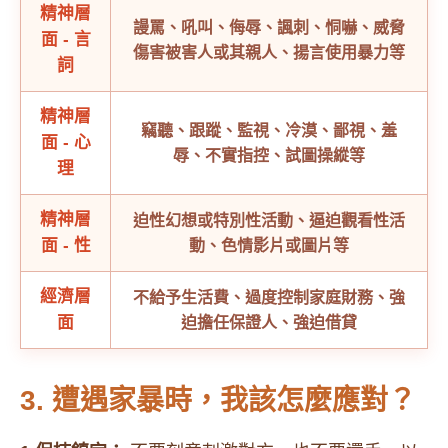
精神層
謾罵、吼叫、侮辱、諷刺、恫嚇、威脅
面 - 言
傷害被害人或其親人、揚言使用暴力等
詞
精神層
竊聽、跟蹤、監視、冷漠、鄙視、羞
面 - 心
辱、不實指控、試圖操縱等
理
精神層
迫性幻想或特別性活動、逼迫觀看性活
面 - 性
動、色情影片或圖片等
經濟層
不給予生活費、過度控制家庭財務、強
面
迫擔任保證人、強迫借貸
3. 遭遇家暴時，我該怎麼應對？