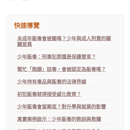
快速導覽
未成年販毒會被關嗎？少年與成人刑責的關
鍵差異
少年販毒：刑事犯罪還是保護管束？
幫忙「跑腿」送毒，會被認定為販毒嗎？
少年持有毒品與販毒的法律界線
初犯販毒就得接受感化教育？
少年販毒會留案底？對升學與就業的影響
真實案例啟示：少年販毒的教訓與救贖