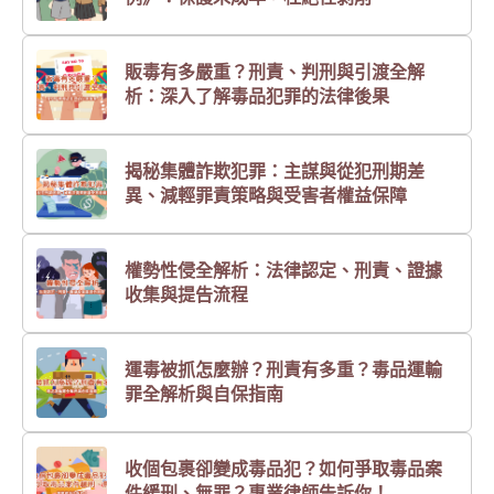
販毒有多嚴重？刑責、判刑與引渡全解
析：深入了解毒品犯罪的法律後果
揭秘集體詐欺犯罪：主謀與從犯刑期差
異、減輕罪責策略與受害者權益保障
權勢性侵全解析：法律認定、刑責、證據
收集與提告流程
運毒被抓怎麼辦？刑責有多重？毒品運輸
罪全解析與自保指南
收個包裹卻變成毒品犯？如何爭取毒品案
件緩刑、無罪？專業律師告訴你！