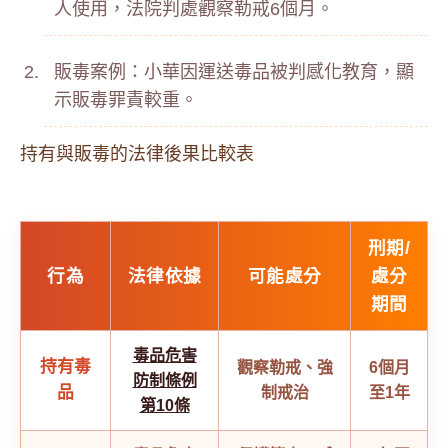
人使用，法院判處觀察勒戒6個月。
販毒案例：小華因運送毒品被判感化教育，顯
示販毒罪責較重。
持有與販毒的法律後果比較表
刑期/
行為
法律依據
可能處分
處分
期間
毒品危害
持有毒
觀察勒戒、強
6個月
防制條例
品
制戒治
至1年
第10條