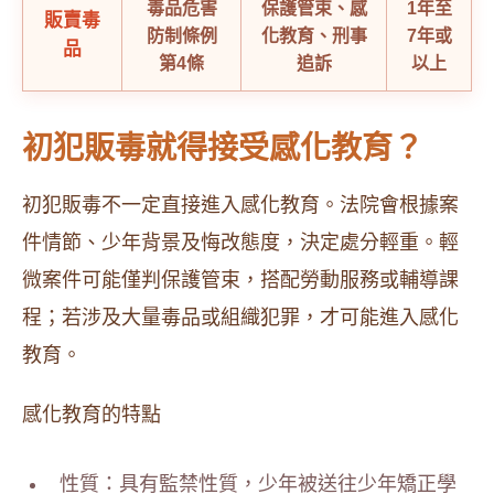
毒品危害
保護管束、感
1年至
販賣毒
防制條例
化教育、刑事
7年或
品
第4條
追訴
以上
初犯販毒就得接受感化教育？
初犯販毒不一定直接進入感化教育。法院會根據案
件情節、少年背景及悔改態度，決定處分輕重。輕
微案件可能僅判保護管束，搭配勞動服務或輔導課
程；若涉及大量毒品或組織犯罪，才可能進入感化
教育。
感化教育的特點
性質：具有監禁性質，少年被送往少年矯正學