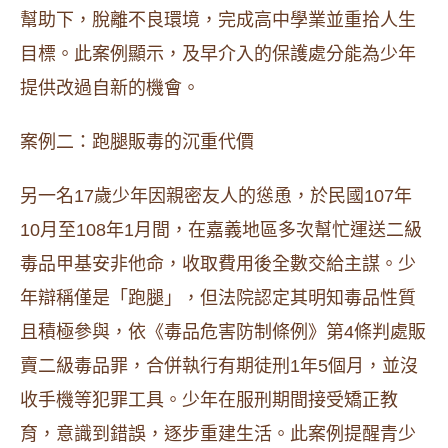
幫助下，脫離不良環境，完成高中學業並重拾人生
目標。此案例顯示，及早介入的保護處分能為少年
提供改過自新的機會。
案例二：跑腿販毒的沉重代價
另一名17歲少年因親密友人的慫恿，於民國107年
10月至108年1月間，在嘉義地區多次幫忙運送二級
毒品甲基安非他命，收取費用後全數交給主謀。少
年辯稱僅是「跑腿」，但法院認定其明知毒品性質
且積極參與，依《毒品危害防制條例》第4條判處販
賣二級毒品罪，合併執行有期徒刑1年5個月，並沒
收手機等犯罪工具。少年在服刑期間接受矯正教
育，意識到錯誤，逐步重建生活。此案例提醒青少