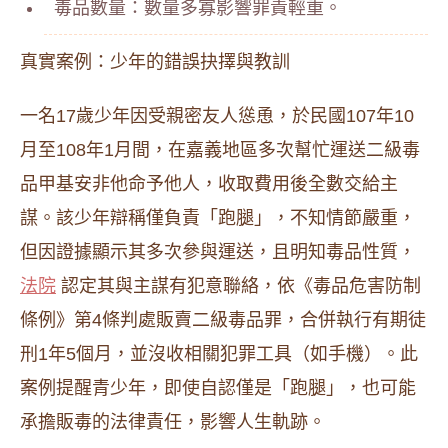
毒品數量：數量多寡影響罪責輕重。
真實案例：少年的錯誤抉擇與教訓
一名17歲少年因受親密友人慫恿，於民國107年10
月至108年1月間，在嘉義地區多次幫忙運送二級毒
品甲基安非他命予他人，收取費用後全數交給主
謀。該少年辯稱僅負責「跑腿」，不知情節嚴重，
但因證據顯示其多次參與運送，且明知毒品性質，
法院
認定其與主謀有犯意聯絡，依《毒品危害防制
條例》第4條判處販賣二級毒品罪，合併執行有期徒
刑1年5個月，並沒收相關犯罪工具（如手機）。此
案例提醒青少年，即使自認僅是「跑腿」，也可能
承擔販毒的法律責任，影響人生軌跡。