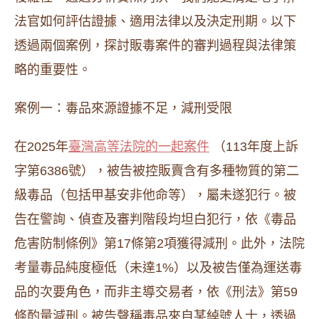
法官如何評估證據、適用法律以及決定刑期。以下
透過兩個案例，探討販毒案件的審判過程與法律策
略的重要性。
案例一：毒品來源證據不足，減刑受限
在2025年
臺灣高等法院的一起案件
（113年度上訴
字第6386號），被告被控販賣含有多種物質的第二
級毒品（包括甲基安非他命等），屬未遂犯行。被
告在警詢、偵查及審判階段均坦白犯行，依《毒品
危害防制條例》第17條第2項獲得減刑。此外，法院
考量毒品純度極低（未達1%）以及被告僅為運送毒
品的次要角色，而非主導交易者，依《刑法》第59
條酌量減刑。被告聲稱毒品來自某綽號人士，透過