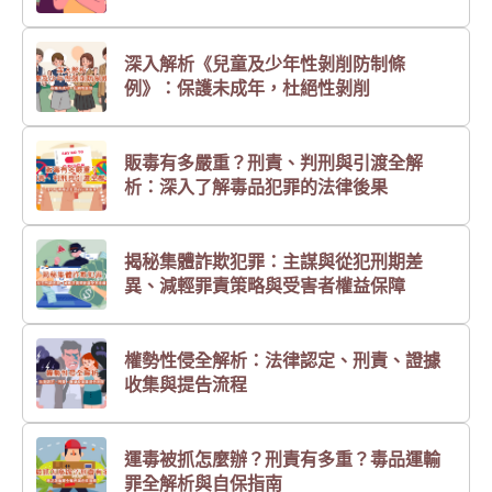
深入解析《兒童及少年性剝削防制條
例》：保護未成年，杜絕性剝削
販毒有多嚴重？刑責、判刑與引渡全解
析：深入了解毒品犯罪的法律後果
揭秘集體詐欺犯罪：主謀與從犯刑期差
異、減輕罪責策略與受害者權益保障
權勢性侵全解析：法律認定、刑責、證據
收集與提告流程
運毒被抓怎麼辦？刑責有多重？毒品運輸
罪全解析與自保指南