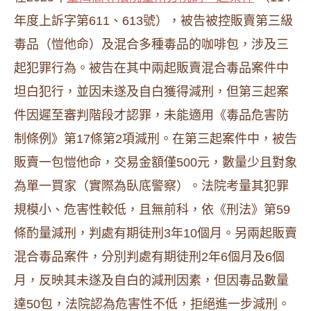
年度上訴字第611、613號），被告被控販賣第三級
毒品（愷他命）及混合多種毒品的咖啡包，涉及三
起犯罪行為。被告在其中兩起販賣混合毒品案件中
坦白犯行，並因未遂及自白獲得減刑，但第三起案
件因遲至審判階段才認罪，未能適用《毒品危害防
制條例》第17條第2項減刑。在第三起案件中，被告
販賣一包愷他命，交易金額僅500元，數量少且對象
為單一買家（實際為臥底警察）。法院考量其犯罪
規模小、危害性較低，且無前科，依《刑法》第59
條酌量減刑，判處有期徒刑3年10個月。另兩起販賣
混合毒品案件，分別判處有期徒刑2年6個月及6個
月，反映其未遂及自白的減刑因素，但因毒品數量
達50包，法院認為危害性不低，拒絕進一步減刑。