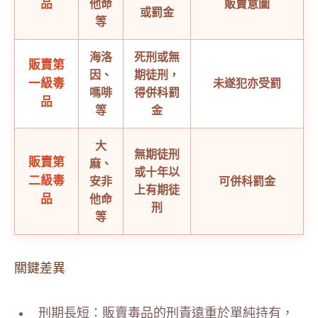
品
他命
販賣意圖
或罰金
等
海洛
死刑或無
販賣第
因、
期徒刑，
一級毒
未遂犯亦受罰
嗎啡
得併科罰
品
等
金
大
無期徒刑
販賣第
麻、
或十年以
二級毒
安非
可併科罰金
上有期徒
品
他命
刑
等
關鍵差異
刑期長短：販賣毒品的刑責遠重於單純持有，