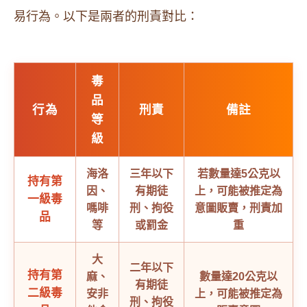
易行為。以下是兩者的刑責對比：
毒
品
行為
刑責
備註
等
級
海洛
三年以下
若數量達5公克以
持有第
因、
有期徒
上，可能被推定為
一級毒
嗎啡
刑、拘役
意圖販賣，刑責加
品
等
或罰金
重
大
二年以下
持有第
麻、
數量達20公克以
有期徒
二級毒
安非
上，可能被推定為
刑、拘役