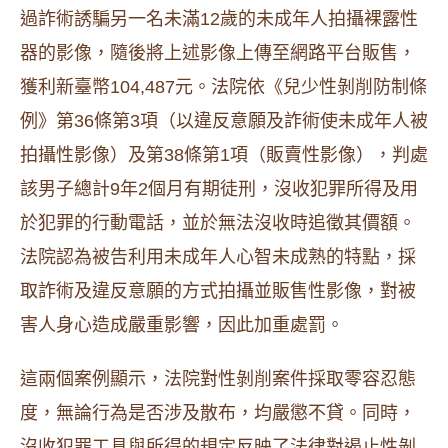
過詐術誘騙另一名未滿12歲的未成年人拍攝裸露性
器的影像，隨後將上述影像上傳至網路平台販售，
獲利新臺幣104,487元。法院依《兒少性剝削防制條
例》第36條第3項（以違反意願及詐術使未成年人被
拍攝性影像）及第38條第1項（販賣性影像），判處
該男子總計9年2個月有期徒刑，沒收犯罪所得及用
於犯罪的行動電話，並於無法沒收時追徵其價額。
法院認為被告利用未成年人心智未成熟的特點，採
取詐術及違反意願的方式拍攝並販售性影像，對被
害人身心造成嚴重影響，因此加重處罰。
這兩個案例顯示，法院對性剝削案件採取零容忍態
度，無論行為是否涉及散布，均嚴懲不貸。同時，
沒收犯罪工具與所得的規定反映了法律對遏止性剝