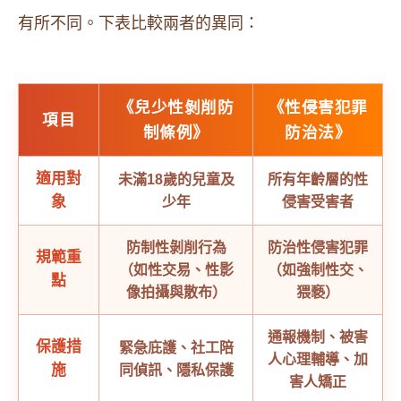
有所不同。下表比較兩者的異同：
《兒少性剝削防
《性侵害犯罪
項目
制條例》
防治法》
適用對
未滿18歲的兒童及
所有年齡層的性
象
少年
侵害受害者
防制性剝削行為
防治性侵害犯罪
規範重
（如性交易、性影
（如強制性交、
點
像拍攝與散布）
猥褻）
通報機制、被害
保護措
緊急庇護、社工陪
人心理輔導、加
施
同偵訊、隱私保護
害人矯正