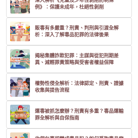
深入解析《兒童及少年性剝削防制條
例》：保護未成年，杜絕性剝削
販毒有多嚴重？刑責、判刑與引渡全解
析：深入了解毒品犯罪的法律後果
揭秘集體詐欺犯罪：主謀與從犯刑期差
異、減輕罪責策略與受害者權益保障
權勢性侵全解析：法律認定、刑責、證據
收集與提告流程
運毒被抓怎麼辦？刑責有多重？毒品運輸
罪全解析與自保指南