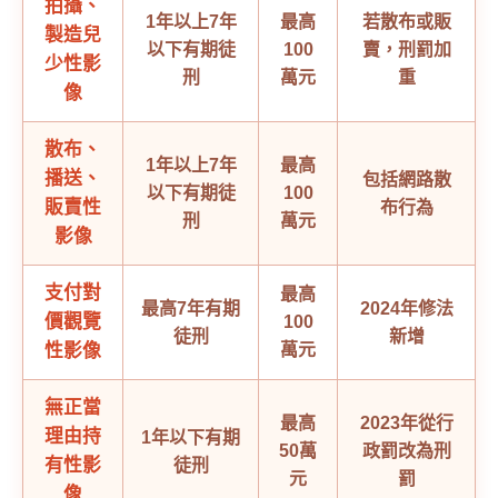
拍攝、
1年以上7年
最高
若散布或販
製造兒
以下有期徒
100
賣，刑罰加
少性影
刑
萬元
重
像
散布、
1年以上7年
最高
播送、
包括網路散
以下有期徒
100
販賣性
布行為
刑
萬元
影像
支付對
最高
最高7年有期
2024年修法
價觀覽
100
徒刑
新增
性影像
萬元
無正當
最高
2023年從行
理由持
1年以下有期
50萬
政罰改為刑
有性影
徒刑
元
罰
像