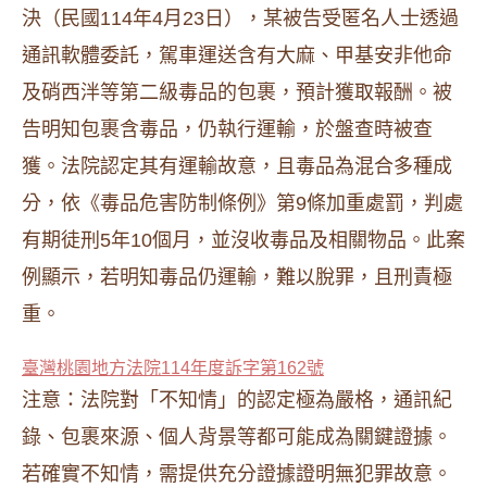
決（民國114年4月23日），某被告受匿名人士透過
通訊軟體委託，駕車運送含有大麻、甲基安非他命
及硝西泮等第二級毒品的包裹，預計獲取報酬。被
告明知包裹含毒品，仍執行運輸，於盤查時被查
獲。法院認定其有運輸故意，且毒品為混合多種成
分，依《毒品危害防制條例》第9條加重處罰，判處
有期徒刑5年10個月，並沒收毒品及相關物品。此案
例顯示，若明知毒品仍運輸，難以脫罪，且刑責極
重。
臺灣桃園地方法院114年度訴字第162號
注意：法院對「不知情」的認定極為嚴格，通訊紀
錄、包裹來源、個人背景等都可能成為關鍵證據。
若確實不知情，需提供充分證據證明無犯罪故意。