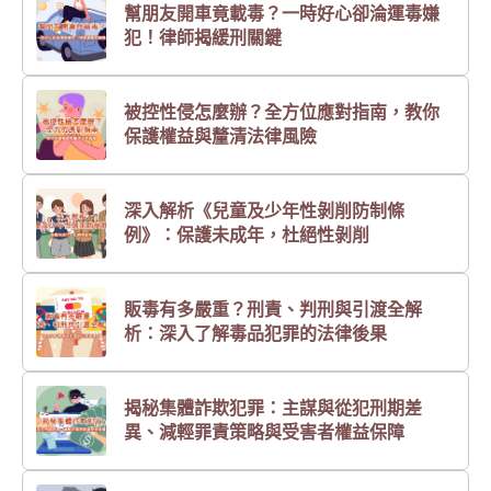
幫朋友開車竟載毒？一時好心卻淪運毒嫌
犯！律師揭緩刑關鍵
被控性侵怎麼辦？全方位應對指南，教你
保護權益與釐清法律風險
深入解析《兒童及少年性剝削防制條
例》：保護未成年，杜絕性剝削
販毒有多嚴重？刑責、判刑與引渡全解
析：深入了解毒品犯罪的法律後果
揭秘集體詐欺犯罪：主謀與從犯刑期差
異、減輕罪責策略與受害者權益保障