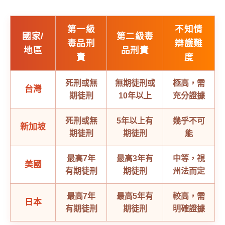
第一級
不知情
國家/
第二級毒
毒品刑
辯護難
地區
品刑責
責
度
死刑或無
無期徒刑或
極高，需
台灣
期徒刑
10年以上
充分證據
死刑或無
5年以上有
幾乎不可
新加坡
期徒刑
期徒刑
能
最高7年
最高3年有
中等，視
美國
有期徒刑
期徒刑
州法而定
最高7年
最高5年有
較高，需
日本
有期徒刑
期徒刑
明確證據