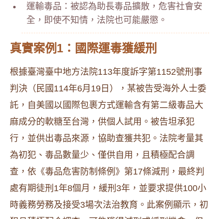
運輸毒品：被認為助長毒品擴散，危害社會安
全，即使不知情，法院也可能嚴懲。
真實案例1：國際運毒獲緩刑
根據臺灣臺中地方法院113年度訴字第1152號刑事
判決（民國114年6月19日），某被告受海外人士委
託，自美國以國際包裹方式運輸含有第二級毒品大
麻成分的軟糖至台灣，供個人試用。被告坦承犯
行，並供出毒品來源，協助查獲共犯。法院考量其
為初犯、毒品數量少、僅供自用，且積極配合調
查，依《毒品危害防制條例》第17條減刑，最終判
處有期徒刑1年8個月，緩刑3年，並要求提供100小
時義務勞務及接受3場次法治教育。此案例顯示，初