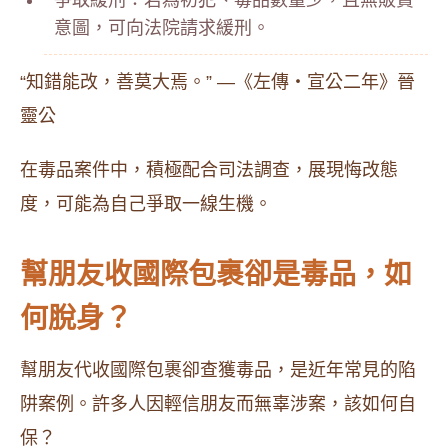
爭取緩刑：若為初犯、毒品數量少，且無販賣
意圖，可向法院請求緩刑。
“知錯能改，善莫大焉。” —《左傳‧宣公二年》晉
靈公
在毒品案件中，積極配合司法調查，展現悔改態
度，可能為自己爭取一線生機。
幫朋友收國際包裹卻是毒品，如
何脫身？
幫朋友代收國際包裹卻查獲毒品，是近年常見的陷
阱案例。許多人因輕信朋友而無辜涉案，該如何自
保？