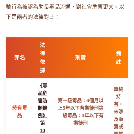
輸行為被認為助長毒品流通，對社會危害更大。以
下是兩者的法律對比：
法
律
備
罪名
刑責
依
註
據
《毒
單純
品危
持
害防
第一級毒品：6個月以
有，
持有毒
制條
上5年以下有期徒刑
第
未涉
品
例》
二級毒品：3年以下有
及販
第
期徒刑
賣或
10