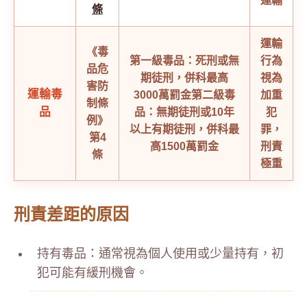
運輸
條
運輸
《毒
第一級毒品：死刑或無
行為
品危
期徒刑，併科最高
視為
害防
運輸毒
3000萬罰金
第二級毒
加重
制條
品
品：無期徒刑或10年
犯
例》
以上有期徒刑，併科最
罪，
第4
高1500萬罰金
刑責
條
極重
刑責差距的原因
持有毒品：通常視為個人使用或少量持有，初
犯可能有緩刑機會。