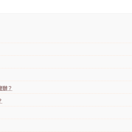
麼辦？
？