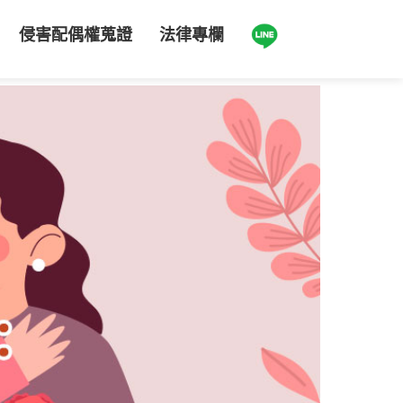
侵害配偶權蒐證
法律專欄