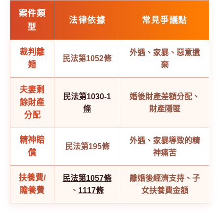
案件類
法律依據
常見爭議點
型
裁判離
外遇、家暴、惡意遺
民法第1052條
婚
棄
夫妻剩
民法第1030-1
婚後財產差額分配、
餘財產
條
財產隱匿
分配
精神賠
外遇、家暴導致的精
民法第195條
償
神痛苦
扶養費/
民法第1057條
離婚後經濟支持、子
贍養費
、
1117條
女扶養費金額