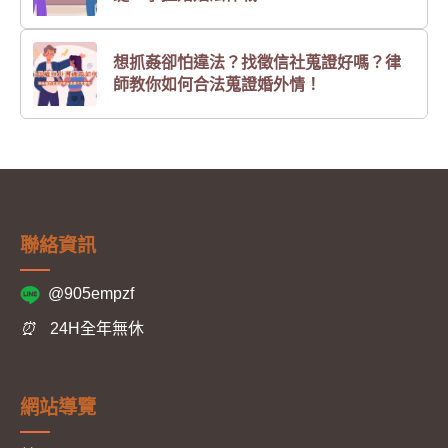
想抓姦卻怕違法？找徵信社蒐證好嗎？律
師教你如何合法蒐證婚外情！
聯絡資訊
@905empzf
⏰
24H全年無休
網站導覽