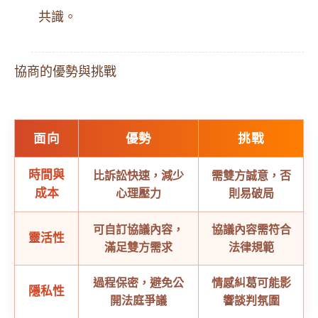
共識。
協商的優勢與挑戰
面向
優勢
挑戰
時間與
比訴訟快速，減少
需雙方誠意，否
成本
心理壓力
則易破局
可自訂協議內容，
協議內容需符合
靈活性
滿足雙方需求
法律規範
過程保密，避免公
情感糾葛可能影
隱私性
開法庭爭議
響談判氛圍