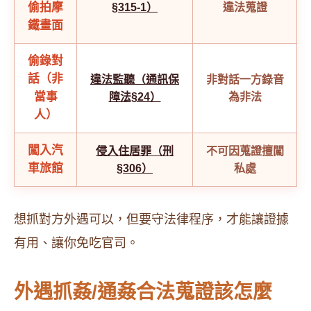
偷拍摩
§315-1）
違法蒐證
鐵畫面
偷錄對
話（非
違法監聽（通訊保
非對話一方錄音
當事
障法§24）
為非法
人）
闖入汽
侵入住居罪（刑
不可因蒐證擅闖
車旅館
§306）
私處
想抓對方外遇可以，但要守法律程序，才能讓證據
有用、讓你免吃官司。
外遇抓姦/通姦合法蒐證該怎麼