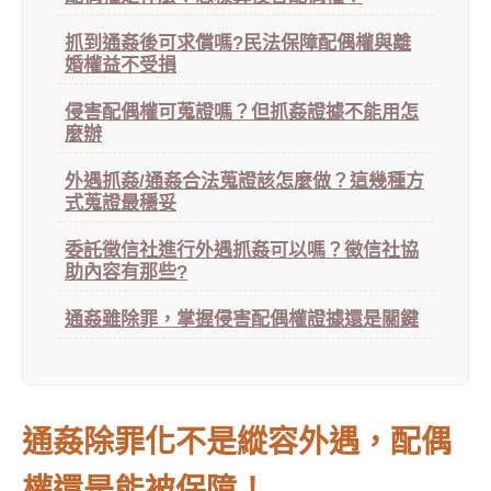
抓到通姦後可求償嗎?民法保障配偶權與離
婚權益不受損
侵害配偶權可蒐證嗎？但抓姦證據不能用怎
麼辦
外遇抓姦/通姦合法蒐證該怎麼做？這幾種方
式蒐證最穩妥
委託徵信社進行外遇抓姦可以嗎？徵信社協
助內容有那些?
通姦雖除罪，掌握侵害配偶權證據還是關鍵
通姦除罪化不是縱容外遇，配偶
權還是能被保障！