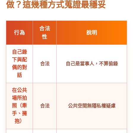
做？這幾種方式蒐證最穩妥
合法
行為
說明
性
自己錄
下與配
合法
自己是當事人，不算偷錄
偶的對
話
在公共
場所拍
照（牽
合法
公共空間無隱私權疑慮
手、擁
抱）