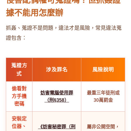
侵害配偶權可蒐證嗎？但抓姦證
據不能用怎麼辦
抓姦、蒐證不是問題，違法才是風險，常見違法蒐
證包含：
蒐證方
涉及罪名
風險說明
式
偷看對
妨害電腦使用罪
最重三年徒刑或
方手機
（刑§358）
30萬罰金
密碼
安裝定
位器、
《妨害秘密罪（刑
屬非公開空間，