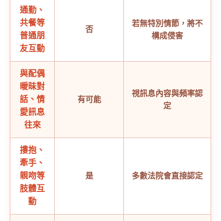
通勤、
共餐等
若無特別情節，將不
否
普通朋
構成侵害
友互動
與配偶
曖昧對
視訊息內容與頻率認
話、情
有可能
定
愛訊息
往來
摟抱、
牽手、
親吻等
是
多數法院會直接認定
肢體互
動