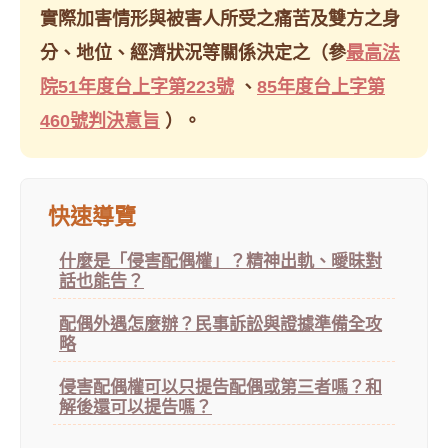
實際加害情形與被害人所受之痛苦及雙方之身
分、地位、經濟狀況等關係決定之（參
最高法
院51年度台上字第223號
、
85年度台上字第
460號判決意旨
）。
快速導覽
什麼是「侵害配偶權」？精神出軌、曖昧對
話也能告？
配偶外遇怎麼辦？民事訴訟與證據準備全攻
略
侵害配偶權可以只提告配偶或第三者嗎？和
解後還可以提告嗎？