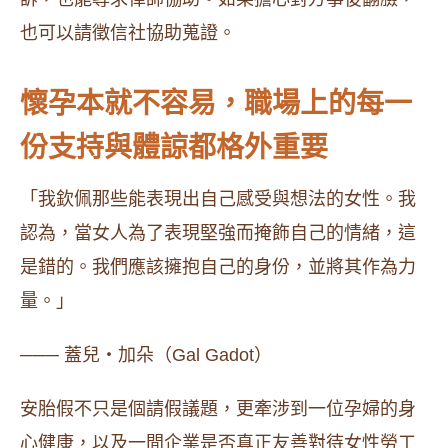
也可以請徵信社協助蒐證。
懷孕本就不容易，職場上的每一
份支持與體諒都格外重要
「我欽佩那些能表現出自己感受與想法的女性。我
認為，當女人為了表現堅強而掩飾自己的情緒，這
是錯的。我們應該擁抱自己的身份，並將其作為力
量。」
─── 蓋兒・加朵（Gal Gadot）
安胎假不只是個請假議題，更牽涉到一位孕婦的身
心健康，以及一間企業是否真正友善對待女性勞工