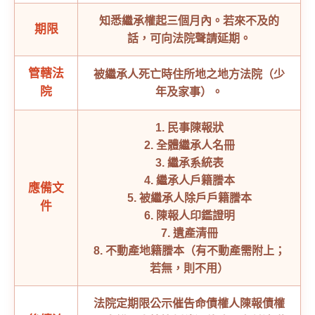
知悉繼承權起三個月內。若來不及的
期限
話，可向法院聲請延期。
管轄法
被繼承人死亡時住所地之地方法院（少
院
年及家事）。
1. 民事陳報狀
2. 全體繼承人名冊
3. 繼承系統表
4. 繼承人戶籍謄本
應備文
5. 被繼承人除戶戶籍謄本
件
6. 陳報人印鑑證明
7. 遺產清冊
8. 不動產地籍謄本（有不動產需附上；
若無，則不用）
法院定期限公示催告命債權人陳報債權