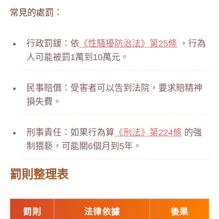
常見的處罰：
行政罰鍰：依
《性騷擾防治法》第25條
，行為
人可能被罰1萬到10萬元。
民事賠償：受害者可以告到法院，要求賠精神
損失費。
刑事責任：如果行為算
《刑法》第224條
的強
制猥褻，可能關6個月到5年。
罰則整理表
罰則
法律依據
後果