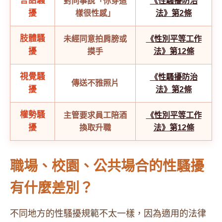
言語騷
對同事說「你穿這
《性騷擾防治
擾
樣很性感」
法》第2條
肢體騷
未經同意拍肩膀或
《性別平等工作
擾
摸手
法》第12條
視覺騷
《性騷擾防治
傳送不雅照片
擾
法》第2條
權勢騷
主管要求員工陪酒
《性別平等工作
擾
換取升職
法》第12條
職場、校園、公共場合的性騷擾
有什麼差別？
不同地方的性騷擾規範不太一樣，因為適用的法律