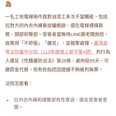
為
一名工地電梯操作員對油漆工多次不當觸碰，包括
拉對方的內衣內褲看拔罐痕跡，還在電梯裡摸肩
膀、頸部和臀部。受害者當晚用LINE跟老闆抱怨，
說覺得「不舒服」「痛苦」，並報警處理。
臺灣高
等法院臺中分院（113年度侵上易字第4號）
判行為
人違反《性騷擾防治法》第25條，處拘役55天，可
繳罰金代替。但有些指控因證據不夠被判無罪。
法院怎麼看：
拉內衣內褲和摸臀部有性意涵，違反受害者意
願。