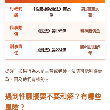
行政罰
《性騷擾防治法》第25
罰1萬至10
鍰
條
萬
民事賠
《民法》第195條
精神賠償金
償
刑事責
關6個月至5
《刑法》第224條
任
年
提醒：如果行為人是主管或老師，法院可能判得更
重，因為他們有權勢。
遇到性騷擾要不要和解？有哪些
風險？