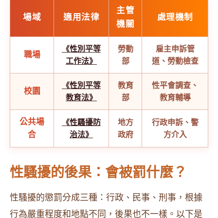
主管
場域
適用法律
處理機制
機關
《性別平等
勞動
雇主申訴管
職場
工作法》
部
道、勞動檢查
《性別平等
教育
性平會調查、
校園
教育法》
部
教育輔導
公共場
《性騷擾防
地方
行政申訴、警
合
治法》
政府
方介入
性騷擾的後果：會被罰什麼？
性騷擾的懲罰分成三種：行政、民事、刑事，根據
行為嚴重程度和地點不同，後果也不一樣。以下是