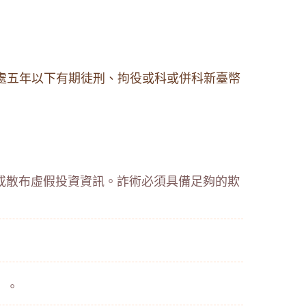
，處五年以下有期徒刑、拘役或科或併科新臺幣
或散布虛假投資資訊。詐術必須具備足夠的欺
）。