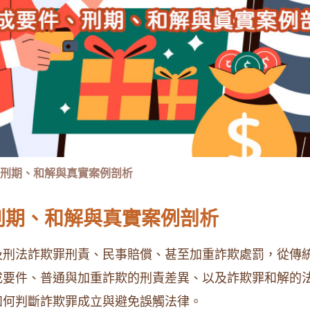
刑期、和解與真實案例剖析
刑期、和解與真實案例剖析
及刑法詐欺罪刑責、民事賠償、甚至加重詐欺處罰，從傳
成要件、普通與加重詐欺的刑責差異、以及詐欺罪和解的
如何判斷詐欺罪成立與避免誤觸法律。