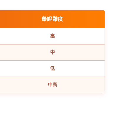
舉證難度
高
中
低
中高