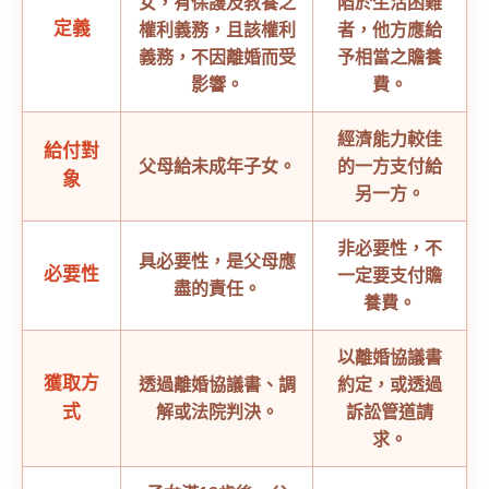
女，有保護及教養之
陷於生活困難
定義
權利義務，且該權利
者，他方應給
義務，不因離婚而受
予相當之贍養
影響。
費。
經濟能力較佳
給付對
父母給未成年子女。
的一方支付給
象
另一方。
非必要性，不
具必要性，是父母應
必要性
一定要支付贍
盡的責任。
養費。
以離婚協議書
獲取方
透過離婚協議書、調
約定，或透過
式
解或法院判決。
訴訟管道請
求。