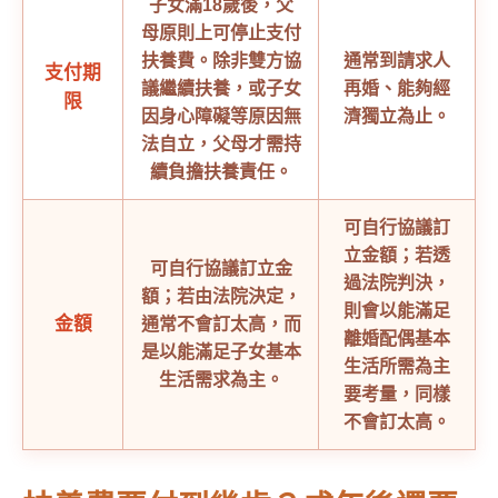
子女滿18歲後，父
母原則上可停止支付
扶養費。除非雙方協
通常到請求人
支付期
議繼續扶養，或子女
再婚、能夠經
限
因身心障礙等原因無
濟獨立為止。
法自立，父母才需持
續負擔扶養責任。
可自行協議訂
立金額；若透
可自行協議訂立金
過法院判決，
額；若由法院決定，
則會以能滿足
金額
通常不會訂太高，而
離婚配偶基本
是以能滿足子女基本
生活所需為主
生活需求為主。
要考量，同樣
不會訂太高。