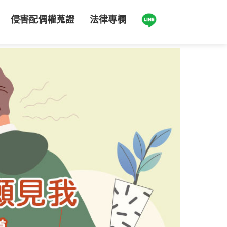
侵害配偶權蒐證
法律專欄