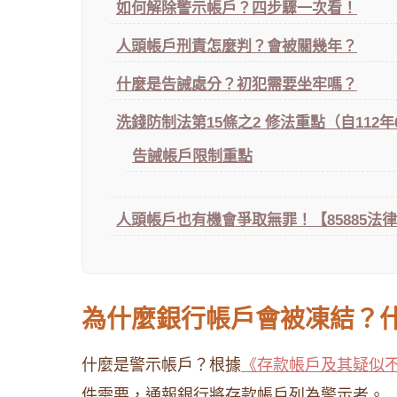
如何解除警示帳戶？四步驟一次看！
人頭帳戶刑責怎麼判？會被關幾年？
什麼是告誡處分？初犯需要坐牢嗎？
洗錢防制法第15條之2 修法重點（自112年
告誡帳戶限制重點
人頭帳戶也有機會爭取無罪！【85885法
為什麼銀行帳戶會被凍結？
什麼是警示帳戶？根據
《存款帳戶及其疑似
件需要，通報銀行將存款帳戶列為警示者。