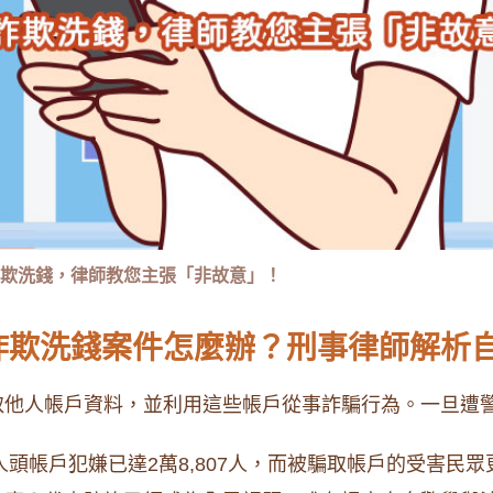
欺洗錢，律師教您主張「非故意」！
詐欺洗錢案件怎麼辦？刑事律師解析
取他人帳戶資料，並利用這些帳戶從事詐騙行為。一旦遭
人頭帳戶犯嫌已達2萬8,807人，而被騙取帳戶的受害民