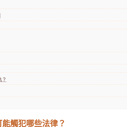
罪
軌？
可能觸犯哪些法律？