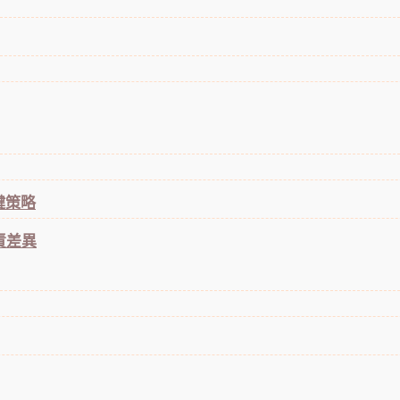
鍵策略
責差異