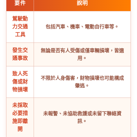
要件
說明
駕駛動
力交通
包括汽車、機車、電動自行車等。
工具
發生交
無論是否有人受傷或僅車輛損壞，皆適
通事故
用。
致人死
不限於人身傷害，財物損壞也可能構成
傷或財
肇逃。
物損壞
未採取
必要措
未報警、未協助救護或未留下聯絡資
施即離
訊。
開