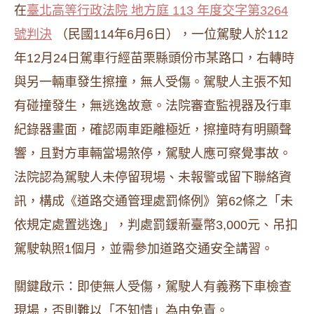
在
臺北高等行政法院 地方庭 113 年度交字第3264
號判決
（民國114年6月6日），一位駕駛人於112
年12月24日駕車行經苗栗縣頭份市某路口，右轉時
與另一輛車發生擦撞，無人受傷。駕駛人主張不知
有碰撞發生，無逃逸故意。法院審查監視器及行車
紀錄器畫面，確認兩車距離極近，擦撞時有明顯聲
響，且對方車輛當場煞停，駕駛人應可察覺事故。
法院認為駕駛人未停留現場、未報警或留下聯絡資
訊，構成《道路交通管理處罰條例》第62條之「未
依規定處置逃逸」，判處罰鍰新臺幣3,000元、吊扣
駕駛執照1個月，並需參加道路交通安全講習。
關鍵啟示：即使無人受傷，駕駛人有義務下車檢查
現場，否則難以「不知情」為由免責。