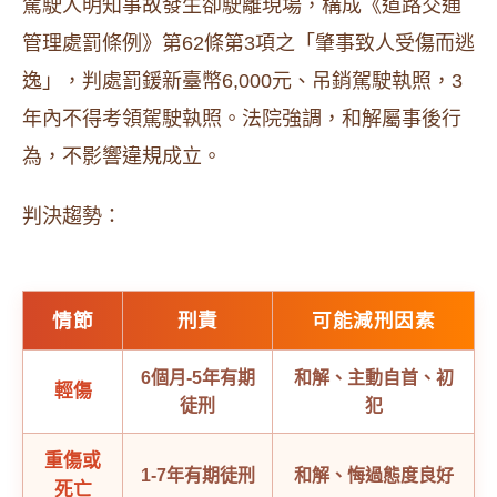
駕駛人明知事故發生卻駛離現場，構成《道路交通
管理處罰條例》第62條第3項之「肇事致人受傷而逃
逸」，判處罰鍰新臺幣6,000元、吊銷駕駛執照，3
年內不得考領駕駛執照。法院強調，和解屬事後行
為，不影響違規成立。
判決趨勢：
情節
刑責
可能減刑因素
6個月-5年有期
和解、主動自首、初
輕傷
徒刑
犯
重傷或
1-7年有期徒刑
和解、悔過態度良好
死亡