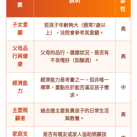
說明
要
素
性
子女意
若孩子年齡夠大（通常7歲以
高
願
上），法院會參考其意願。
父母品
父母的品行、健康狀況、是否有
行與健
高
不良嗜好（如酗酒）。
康
經濟能力是考量之一，但非唯一
經濟能
標準，重點在於能否滿足孩子需
中
力
求。
主要照
過去誰主要負責孩子的日常生活
高
顧者
與教養。
家庭支
是否有親友或家人協助照顧孩