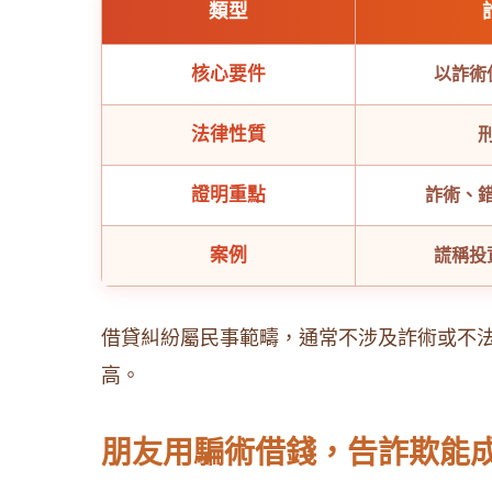
類型
核心要件
以詐術
法律性質
證明重點
詐術、
案例
謊稱投
借貸糾紛屬民事範疇，通常不涉及詐術或不
高。
朋友用騙術借錢，告詐欺能