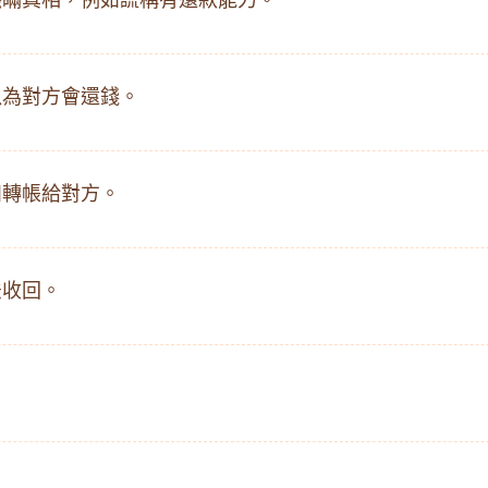
隱瞞真相，例如謊稱有還款能力。
以為對方會還錢。
如轉帳給對方。
法收回。