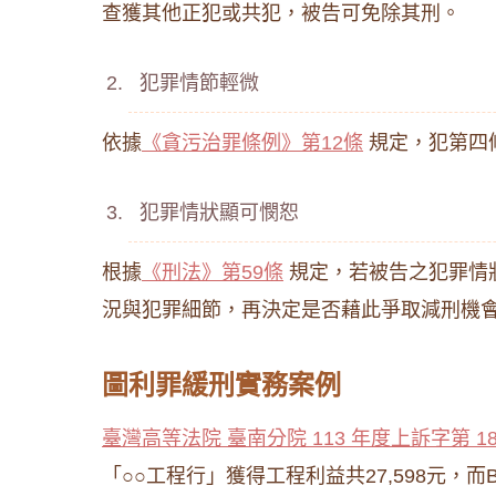
查獲其他正犯或共犯，被告可免除其刑。
犯罪情節輕微
依據
《貪污治罪條例》第12條
規定，犯第四
犯罪情狀顯可憫恕
根據
《刑法》第59條
規定，若被告之犯罪情
況與犯罪細節，再決定是否藉此爭取減刑機
圖利罪緩刑實務案例
臺灣高等法院 臺南分院 113 年度上訴字第 1
「○○工程行」獲得工程利益共27,598元