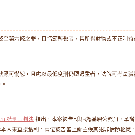
條至第六條之罪，且情節輕微者，其所得財物或不正利益
狀顯可憫恕，且處以最低度刑仍顯過重者，法院可考量減
會。
816號刑事判決
指出，本案被告A與B為基層公務員，承辦
，而B本人未直接獲利。兩位被告皆上訴主張其犯罪情節輕微