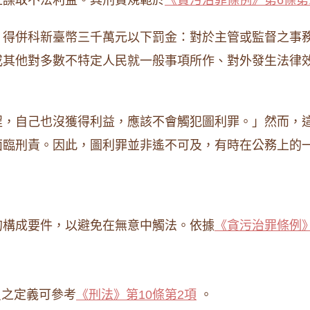
上謀取不法利益。其刑責規範於
《貪污治罪條例》第6條第
，得併科新臺幣三千萬元以下罰金：對於主管或監督之事
或其他對多數不特定人民就一般事項所作、對外發生法律
程，自己也沒獲得利益，應該不會觸犯圖利罪。」然而，
面臨刑責。因此，圖利罪並非遙不可及，有時在公務上的
的構成要件，以避免在無意中觸法。依據
《貪污治罪條例》
員之定義可參考
《刑法》第10條第2項
。