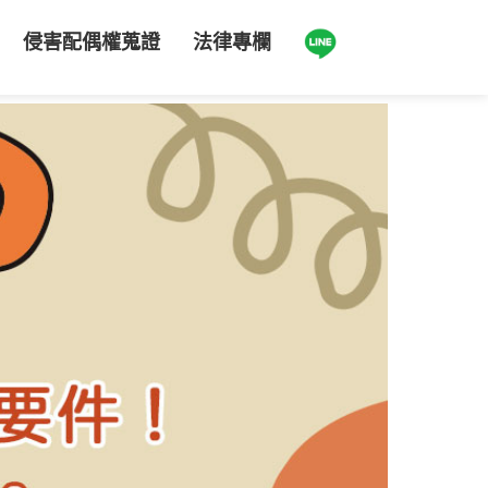
侵害配偶權蒐證
法律專欄