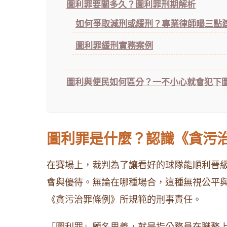
圖利罪要關多久？圖利罪刑期解析
如何爭取減刑或緩刑？專業律師曝三點
圖利罪緩刑實務案例
圖利與便民如何區分？一不小心就會犯下
圖利罪是什麼？認識《貪污
在賽場上，裁判為了讓看好的球隊能順利晉
會與優待。無論在哪種場合，這種無視公平
《貪污治罪條例》所規範的刑事責任。