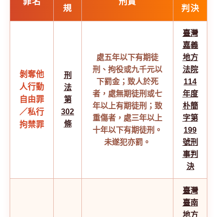
罪名
刑責
規
判決
臺灣
嘉義
處五年以下有期徒
地方
刑、拘役或九千元以
法院
剝奪他
刑
下罰金；致人於死
114
人行動
法
者，處無期徒刑或七
年度
自由罪
第
年以上有期徒刑；致
朴簡
／私行
302
重傷者，處三年以上
字第
條
拘禁罪
十年以下有期徒刑。
199
未遂犯亦罰。
號刑
事判
決
臺灣
臺南
地方