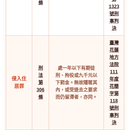
條
1323
號刑
事判
決
臺灣
花蓮
地方
法院
刑
處一年以下有期徒
111
法
刑、拘役或九千元以
侵入住
年度
第
下罰金。無故隱匿其
居罪
花簡
306
內，或受退去之要求
字第
條
而仍留滯者，亦同。
118
號刑
事判
決