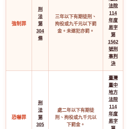
法院
刑
114
法
三年以下有期徒刑、
年度
強制罪
第
拘役或九千元以下罰
易字
304
金。未遂犯亦罰。
第
條
1562
號刑
事判
決
臺灣
臺中
地方
法院
刑
114
法
處二年以下有期徒
年度
恐嚇罪
第
刑、拘役或九千元以
易字
305
下罰金。
第