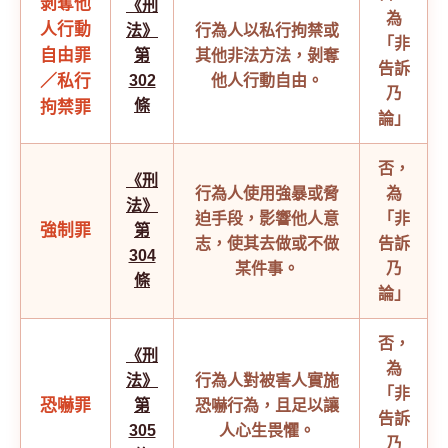
剝奪他
《刑
為
人行動
法》
行為人以私行拘禁或
「非
自由罪
第
其他非法方法，剝奪
告訴
／私行
302
他人行動自由。
乃
條
拘禁罪
論」
否，
《刑
行為人使用強暴或脅
為
法》
迫手段，影響他人意
「非
強制罪
第
志，使其去做或不做
告訴
304
某件事。
乃
條
論」
否，
《刑
為
法》
行為人對被害人實施
「非
恐嚇罪
第
恐嚇行為，且足以讓
告訴
305
人心生畏懼。
乃