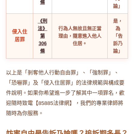
條
論」
《刑
是，
法》
行為人無故且無正當
為
侵入住
第
理由，隨意進入他人
「告
居罪
306
住居。
訴乃
條
論」
以上是「剝奪他人行動自由罪」、「強制罪」、
「恐嚇罪」及「侵入住居罪」的法律規範與構成要
件說明。如果你希望進一步了解其中一項罪名，歡
迎隨時致電【85885法律網】，我們的專業律師將
隨時為你服務。
妨害自由是告訴乃論嗎？追訴期多長？