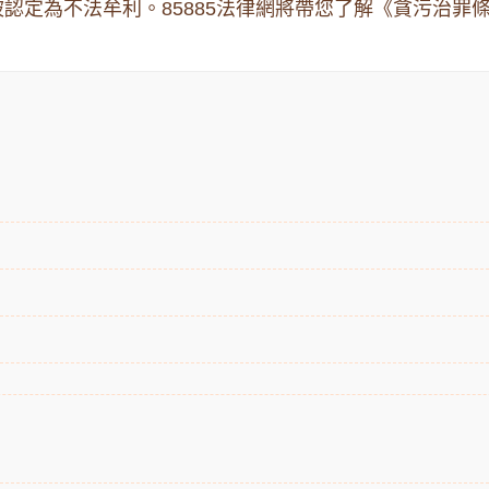
認定為不法牟利。85885法律網將帶您了解《貪污治罪