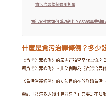
貪污治罪條例適用對象
貪污案件該如何爭取輕判？85885專業律
什麼是貪污治罪條例？多少
《貪污治罪條例》的歷史可追溯至1947年
期貪污治罪條例》。此條例即為《貪污治罪
《貪污治罪條例》的立法目的在於嚴懲貪污
至於「貪污多少錢才算貪污？」只要是不法