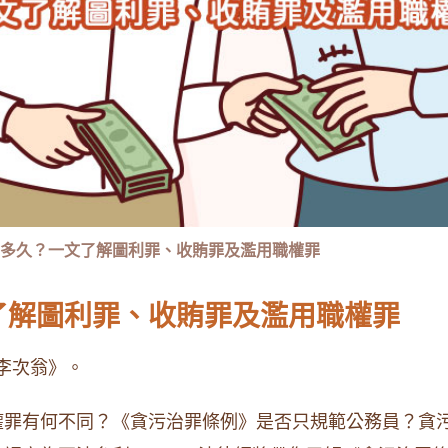
多久？一文了解圖利罪、收賄罪及濫用職權罪
了解圖利罪、收賄罪及濫用職權罪
李次翁》。
權罪有何不同？《貪污治罪條例》是否只規範公務員？貪