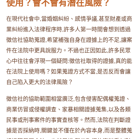
使用？會不會有潛在風險？
在現代社會中,當婚姻糾紛、感情爭議,甚至財產或商
業糾紛進入法律程序時,許多人第一時間會想到透過
徵信社協助蒐證,希望補強自身在證據上的不足,讓案
件在法院中更具說服力。不過也正因如此,許多民眾
心中往往會浮現一個疑問:徵信社取得的證據,真的能
在法院上使用嗎？如果蒐證方式不當,是否反而會讓
自己陷入更大的法律風險？
徵信社的協助範圍相當廣泛,包含侵害配偶權蒐證、
商業仿冒或侵權調查、家暴相關證據蒐集,以及各類
民事或刑事案件的事實查核等。然而,法院在判斷證
據是否採納時,關鍵並不僅在於內容本身,而是整體蒐