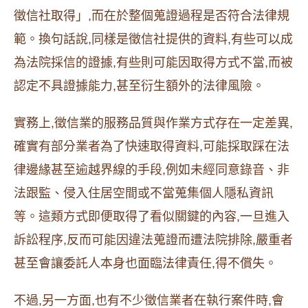
徵信社取得」,而在於整個蒐證過程是否符合法律規
範。換句話說,同樣是徵信社提供的資料,有些可以成
為法院採信的證據,有些則可能因取得方式不當,而被
認定不具證據能力,甚至衍生額外的法律風險。
實務上,徵信業的服務品質與作業方式存在一定差異,
確實有部分業者為了快速取得資料,可能採取踩在法
律邊緣甚至逾越界線的手段,例如未經同意錄音、非
法跟監、侵入住居空間或不當蒐集個人隱私資訊
等。這類方式即便取得了看似關鍵的內容,一旦進入
訴訟程序,反而可能因違法蒐證而遭法院排除,嚴重者
甚至會讓委託人本身也面臨法律責任,得不償失。
不過,另一方面,也有不少徵信業者在執行案件時,會