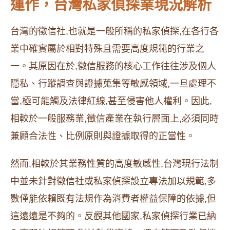
運作，台灣私家偵探業現況解析
台灣的徵信社,也就是一般所稱的私家偵探,在各行各
業中確實屬於相對特殊且需要高度規範的行業之
一。其原因在於,徵信服務的核心工作往往涉及個人
隱私、行蹤調查與證據蒐集等敏感領域,一旦處理不
當,極可能觸及法律紅線,甚至侵害他人權利。因此,
相較於一般服務業,徵信產業在執行層面上,必須同時
兼顧合法性、比例原則與證據取得的正當性。
然而,相較於其業務性質的高度敏感性,台灣現行法制
中並未針對徵信社或私家偵探設立專法加以規範,多
數僅能依賴既有法規作為消費者權益保障的依據,但
這遠遠是不夠的。反觀其他國家,私家偵探行業已納