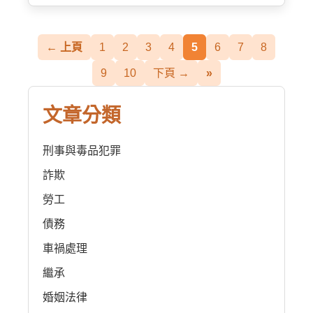
← 上頁
1
2
3
4
5
6
7
8
9
10
下頁 →
»
文章分類
刑事與毒品犯罪
詐欺
勞工
債務
車禍處理
繼承
婚姻法律